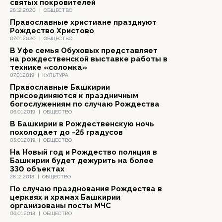
святых покровителей
28.12.2020
|
ОБЩЕСТВО
Православные христиане празднуют
Рождество Христово
07.01.2020
|
ОБЩЕСТВО
В Уфе семья Обуховых представляет
на рождественской выставке работы в
технике «соломка»
07.01.2019
|
КУЛЬТУРА
Православные Башкирии
присоединяются к праздничным
богослужениям по случаю Рождества
06.01.2019
|
ОБЩЕСТВО
В Башкирии в Рождественскую ночь
похолодает до -25 градусов
05.01.2019
|
ОБЩЕСТВО
На Новый год и Рождество полиция в
Башкирии будет дежурить на более
330 объектах
28.12.2018
|
ОБЩЕСТВО
По случаю празднования Рождества в
церквях и храмах Башкирии
организованы посты МЧС
06.01.2018
|
ОБЩЕСТВО