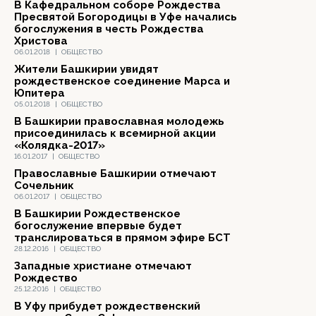
В Кафедральном соборе Рождества
Пресвятой Богородицы в Уфе начались
богослужения в честь Рождества
Христова
06.01.2018
|
ОБЩЕСТВО
Жители Башкирии увидят
рождественское соединение Марса и
Юпитера
05.01.2018
|
ОБЩЕСТВО
В Башкирии православная молодежь
присоединилась к всемирной акции
«Колядка-2017»
16.01.2017
|
ОБЩЕСТВО
Православные Башкирии отмечают
Сочельник
06.01.2017
|
ОБЩЕСТВО
В Башкирии Рождественское
богослужение впервые будет
транслироваться в прямом эфире БСТ
28.12.2016
|
ОБЩЕСТВО
Западные христиане отмечают
Рождество
25.12.2016
|
ОБЩЕСТВО
В Уфу прибудет рождественский