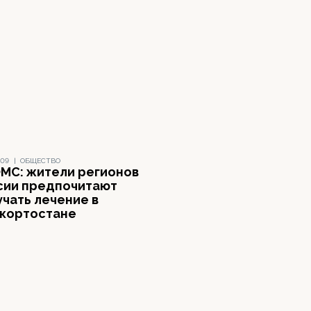
009
|
ОБЩЕСТВО
МС: жители регионов
сии предпочитают
учать лечение в
кортостане