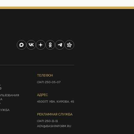
ТЕЛЕФОН
(347) 250-05-07
А
Ф
АДРЕС
ОЛЬЗОВАНИЯ
ИА
450077, УФА, КИРОВА, 45
»
ЛУЖБА
РЕКЛАМНАЯ СЛУЖБА
(347) 250-11-11

ADV@BASHINFORM.RU