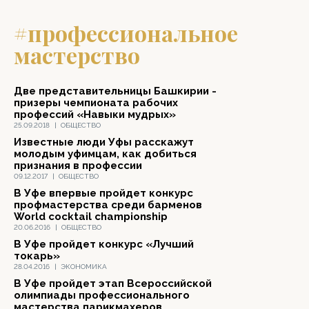
#профессиональное
мастерство
Две представительницы Башкирии -
призеры чемпионата рабочих
профессий «Навыки мудрых»
25.09.2018
|
ОБЩЕСТВО
Известные люди Уфы расскажут
молодым уфимцам, как добиться
признания в профессии
09.12.2017
|
ОБЩЕСТВО
В Уфе впервые пройдет конкурс
профмастерства среди барменов
World cocktail championship
20.06.2016
|
ОБЩЕСТВО
В Уфе пройдет конкурс «Лучший
токарь»
28.04.2016
|
ЭКОНОМИКА
В Уфе пройдет этап Всероссийской
олимпиады профессионального
мастерства парикмахеров