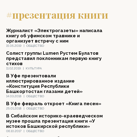
#презентация книги
Журналист «Электрогазеты» написала
книгу об уфимском травнике и
организует встречу с ним
15.05.2019
|
ОБЩЕСТВО
Солист группы Lumen Рустем Булатов
представил поклонникам первую книгу
стихов
11.02.2019
|
КУЛЬТУРА
В Уфе презентовали
иллюстрированное издание
«Конституция Республики
Башкортостан глазами детей»
14.03.2018
|
ОБЩЕСТВО
В Уфе февраль откроет «Книга песен»
25.01.2018
|
ОБЩЕСТВО
В Сибайском историко-краеведческом
музее прошла презентация книги «У
истоков Башкирской республики»
06.10.2017
|
ОБЩЕСТВО