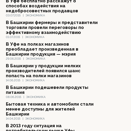
В Уфе бесплатно расскажут о
способах воздействия на
недобросовестных продавцов
03.07.2015
|
ЭКОНОМИКА
В Башкирии фермеры и представители
торговли провели переговоры по
эффективному взаимодействию
01.07.2015
|
ЭКОНОМИКА
В Уфе на полках магазинов
преобладает произведенная в
Башкирии продукция — мэрия
29.06.2015
|
ЭКОНОМИКА
В Башкирии у продукции мелких
производителей появился шанс
попасть на полки магазинов
14.06.2015
|
ЭКОНОМИКА
В Башкирии подешевели продукты
питания
08.06.2015
|
ЭКОНОМИКА
Бытовая техника и автомобили стали
менее доступны для жителей
Башкирии
14.04.2015
|
ЭКОНОМИКА
В 2013 году ситуация на
потребительском рынке Уфы