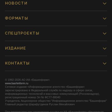
НОВОСТИ
ФОРМАТЫ
СПЕЦПРОЕКТЫ
ИЗДАНИЕ
КОНТАКТЫ
© 1992-2026 АО ИА «Башинформ».
www.bashinform.ru
Сетевое издание «Информационное агентство «Башинформ»
зарегистрировано в Федеральной службе по надзору в сфере связи,
информационных технологий и массовых коммуникаций (Роскомнадзор),
регистрационный номер Эл № ФС77-88040
Учредитель Акционерное общество "Информационное агентство "Башинформ"
Главный редактор Шарафутдинов Руслан Михайлович
При перепечатке или цитировании ссылка на ИА «Башинформ» обязательна.