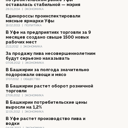
оставалась стабильной — мэрия
28.01.2014
|
ЭКОНОМИКА
Единороссы проинспектировали
мясные ярмарки Уфы
18.02.2013
|
ПОЛИТИКА
В Уфе на предприятиях торговли за 9
месяцев создано свыше 1500 новых
рабочих мест
21.11.2012
|
ЭКОНОМИКА
За продажу пива несовершеннолетним
будут серьезно наказывать
07.08.2012
|
ЭКОНОМИКА
В Башкирии за полгода значительно
подорожали овощи и мясо
17.07.2012
|
ОБЩЕСТВО
В Башкирии растет оборот розничной
торговли
27.06.2012
|
ЭКОНОМИКА
В Башкирии потребительские цены
выросли на 1,2%
12.05.2012
|
ЭКОНОМИКА
В Уфе растет производство пива и
водки
04.05.2012
|
ЭКОНОМИКА