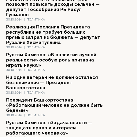
позволит повысить доходы сельчан —
депутат Госсобрания РБ Расул
Гусманов
30.10.2014
|
ПОЛИТИКА
Реализация Послания Президента
республики не требует больших
прямых затрат из бюджета — депутат
Рузалия Хисматуллина
30.10.2014
|
ПОЛИТИКА
Рустэм Хамитов: «В развитии «умной
реальности» особую роль призвана
играть наука»
30.10.2014
|
ПОЛИТИКА
Ни один ветеран не должен остаться
без внимания — Президент
Башкортостана
30.10.2014
|
ПОЛИТИКА
Президент Башкортостана:
«Работающий человек не должен быть
бедным»
30.10.2014
|
ПОЛИТИКА
Рустэм Хамитов: «Задача власти —
защищать права и интересы
работающего человека»