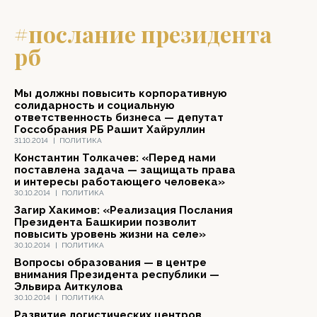
#послание президента
рб
Мы должны повысить корпоративную
солидарность и социальную
ответственность бизнеса — депутат
Госсобрания РБ Рашит Хайруллин
31.10.2014
|
ПОЛИТИКА
Константин Толкачев: «Перед нами
поставлена задача — защищать права
и интересы работающего человека»
30.10.2014
|
ПОЛИТИКА
Загир Хакимов: «Реализация Послания
Президента Башкирии позволит
повысить уровень жизни на селе»
30.10.2014
|
ПОЛИТИКА
Вопросы образования — в центре
внимания Президента республики —
Эльвира Аиткулова
30.10.2014
|
ПОЛИТИКА
Развитие логистических центров