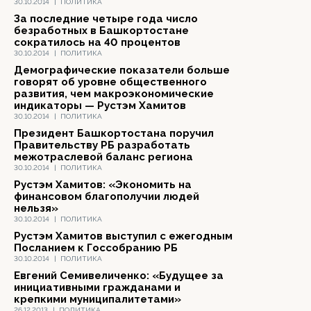
30.10.2014
|
ПОЛИТИКА
За последние четыре года число
безработных в Башкортостане
сократилось на 40 процентов
30.10.2014
|
ПОЛИТИКА
Демографические показатели больше
говорят об уровне общественного
развития, чем макроэкономические
индикаторы — Рустэм Хамитов
30.10.2014
|
ПОЛИТИКА
Президент Башкортостана поручил
Правительству РБ разработать
межотраслевой баланс региона
30.10.2014
|
ПОЛИТИКА
Рустэм Хамитов: «Экономить на
финансовом благополучии людей
нельзя»
30.10.2014
|
ПОЛИТИКА
Рустэм Хамитов выступил с ежегодным
Посланием к Госсобранию РБ
30.10.2014
|
ПОЛИТИКА
Евгений Семивеличенко: «Будущее за
инициативными гражданами и
крепкими муниципалитетами»
26.12.2013
|
ПОЛИТИКА