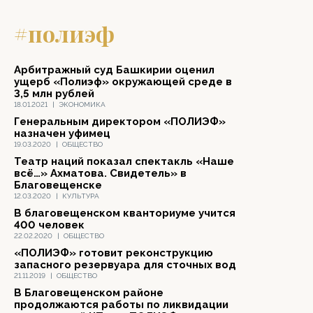
#полиэф
Арбитражный суд Башкирии оценил
ущерб «Полиэф» окружающей среде в
3,5 млн рублей
18.01.2021
|
ЭКОНОМИКА
Генеральным директором «ПОЛИЭФ»
назначен уфимец
19.03.2020
|
ОБЩЕСТВО
Театр наций показал спектакль «Наше
всё…» Ахматова. Свидетель» в
Благовещенске
12.03.2020
|
КУЛЬТУРА
В благовещенском кванториуме учится
400 человек
22.02.2020
|
ОБЩЕСТВО
«ПОЛИЭФ» готовит реконструкцию
запасного резервуара для сточных вод
21.11.2019
|
ОБЩЕСТВО
В Благовещенском районе
продолжаются работы по ликвидации