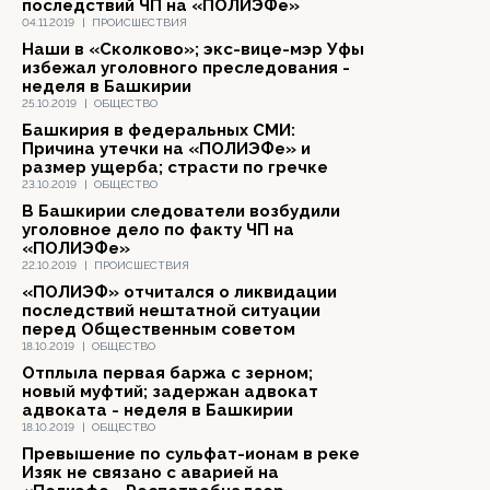
последствий ЧП на «ПОЛИЭФе»
04.11.2019
|
ПРОИСШЕСТВИЯ
Наши в «Сколково»; экс-вице-мэр Уфы
избежал уголовного преследования -
неделя в Башкирии
25.10.2019
|
ОБЩЕСТВО
Башкирия в федеральных СМИ:
Причина утечки на «ПОЛИЭФе» и
размер ущерба; страсти по гречке
23.10.2019
|
ОБЩЕСТВО
В Башкирии следователи возбудили
уголовное дело по факту ЧП на
«ПОЛИЭФе»
22.10.2019
|
ПРОИСШЕСТВИЯ
«ПОЛИЭФ» отчитался о ликвидации
последствий нештатной ситуации
перед Общественным советом
18.10.2019
|
ОБЩЕСТВО
Отплыла первая баржа с зерном;
новый муфтий; задержан адвокат
адвоката - неделя в Башкирии
18.10.2019
|
ОБЩЕСТВО
Превышение по сульфат-ионам в реке
Изяк не связано с аварией на