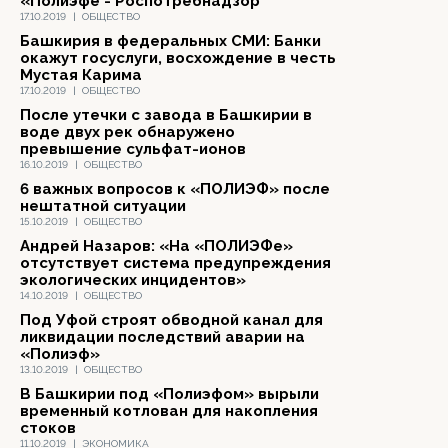
«Полиэфе - Роспотребнадзор
17.10.2019
|
ОБЩЕСТВО
Башкирия в федеральных СМИ: Банки
окажут госуслуги, восхождение в честь
Мустая Карима
17.10.2019
|
ОБЩЕСТВО
После утечки с завода в Башкирии в
воде двух рек обнаружено
превышение сульфат-ионов
16.10.2019
|
ОБЩЕСТВО
6 важных вопросов к «ПОЛИЭФ» после
нештатной ситуации
15.10.2019
|
ОБЩЕСТВО
Андрей Назаров: «На «ПОЛИЭФе»
отсутствует система предупреждения
экологических инцидентов»
14.10.2019
|
ОБЩЕСТВО
Под Уфой строят обводной канал для
ликвидации последствий аварии на
«Полиэф»
13.10.2019
|
ОБЩЕСТВО
В Башкирии под «Полиэфом» вырыли
временный котлован для накопления
стоков
11.10.2019
|
ЭКОНОМИКА