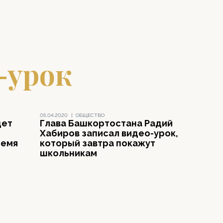
-урок
05.04.2020
|
ОБЩЕСТВО
дет
Глава Башкортостана Радий
Хабиров записал видео-урок,
ремя
который завтра покажут
школьникам