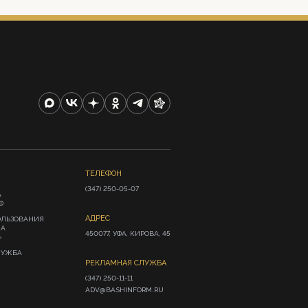
ТЕЛЕФОН
(347) 250-05-07
А
Ф
АДРЕС
ОЛЬЗОВАНИЯ
ИА
450077, УФА, КИРОВА, 45
»
ЛУЖБА
РЕКЛАМНАЯ СЛУЖБА
(347) 250-11-11

ADV@BASHINFORM.RU