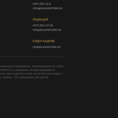
(347) 250-11-11

ADV@BASHINFORM.RU
РЕДАКЦИЯ
(347) 250-07-28

INF@BASHINFORM.RU
ОТДЕЛ КАДРОВ
OK@BASHINFORM.RU
формация и материалы, размещенные на сайте
shinform.ru защищены международным и
ким законодательством об авторском праве и
 правах. 18+ запрещено для детей.