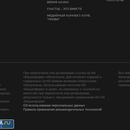
ЛОГОТИПЫ
ВРЕМЯ НАУКИ
СЧАСТЬЕ - ЭТО ВМЕСТЕ
МЕДИЙНЫЙ КОННЕКТ-КЛУБ
"ПРОФИ"
При перепечатке или цитировании ссылка на ИА
Вся ин
«Башинформ» обязательна. Для интернет-изданий и
www.ba
социальных сетей прямая активная гиперссылка
российс
й
обязательна. Использование логотипа ИА
смежных
нных
«Башинформ» в целях, не связанных с ссылкой на
адзор),
агентство при перепечатке или цитировании,
допускается только с письменного разрешения АО ИА
ионное
«Башинформ».
Об использовании персональных данных
йлович
Правила применения рекомендательных технологий