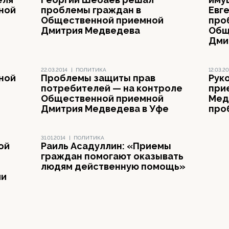
ной
проблемы граждан в
Евг
Общественной приемной
про
Дмитрия Медведева
Общ
Дми
22.03.2014
|
ПОЛИТИКА
12.03.20
ной
Проблемы защиты прав
Рук
потребителей — на контроле
при
Общественной приемной
Мед
Дмитрия Медведева в Уфе
про
31.01.2014
|
ПОЛИТИКА
ой
Раиль Асадуллин: «Приемы
граждан помогают оказывать
людям действенную помощь»
ми