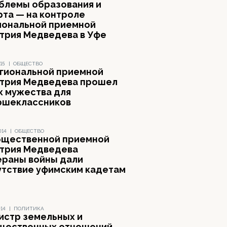
блемы образования и
рта — на контроле
иональной приемной
трия Медведева в Уфе
15
|
ОБЩЕСТВО
егиональной приемной
трия Медведева прошел
к мужества для
ршеклассников
014
|
ОБЩЕСТВО
бщественной приемной
трия Медведева
ераны войны дали
утствие уфимским кадетам
014
|
ПОЛИТИКА
истр земельных и
щественных отношений