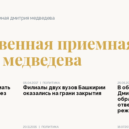
мная дмитрия медведева
венная приемна
 медведева
05.04.2017
|
ПОЛИТИКА
25.05.2
мать
Филиалы двух вузов Башкирии
В о
без
оказались на грани закрытия
Дми
обр
отв
реж
20.11.2015
|
ПОЛИТИКА
16.07.20