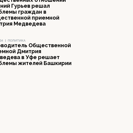
ений Гурьев решал
блемы граждан в
ественной приемной
трия Медведева
14
|
ПОЛИТИКА
оводитель Общественной
емной Дмитрия
ведева в Уфе решает
блемы жителей Башкирии