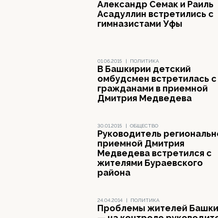
Александр Семак и Раиль
Асадуллин встретились с
гимназистами Уфы
01.06.2015
|
ПОЛИТИКА
В Башкирии детский
омбудсмен встретилась с
гражданами в приемной
Дмитрия Медведева
30.01.2015
|
ОБЩЕСТВО
Руководитель региональн
приемной Дмитрия
Медведева встретился с
жителями Бураевского
района
24.04.2014
|
ПОЛИТИКА
Проблемы жителей Башк
— на контроле руководит