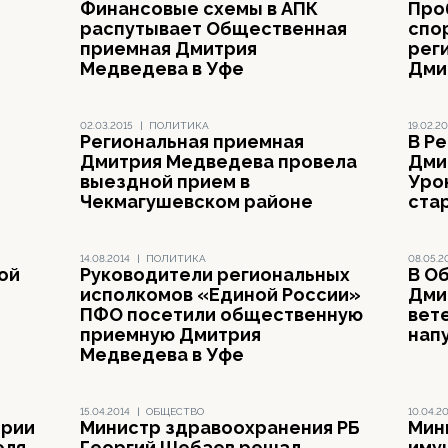
Финансовые схемы в АПК
Про
распутывает Общественная
спо
приемная Дмитрия
рег
Медведева в Уфе
Дми
02.03.2015
|
ПОЛИТИКА
19.02.20
Региональная приемная
В Р
Дмитрия Медведева провела
Дми
выездной прием в
Уро
Чекмагушевском районе
ста
14.08.2014
|
ПОЛИТИКА
08.05.2
ой
Руководители региональных
В О
исполкомов «Единой России»
Дми
ПФО посетили общественную
вет
приемную Дмитрия
нап
Медведева в Уфе
15.04.2014
|
ОБЩЕСТВО
10.04.2
ирии
Министр здравоохранения РБ
Мин
еля
Георгий Шебаев решал
иму