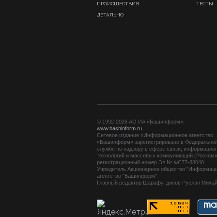
ПРОИСШЕСТВИЯ
ТЕСТЫ
ДЕТАЛЬНО
© 1992-2026 АО ИА «Башинформ».
www.bashinform.ru
Сетевое издание «Информационное агентство
«Башинформ» зарегистрировано в Федерально
службе по надзору в сфере связи, информацио
технологий и массовых коммуникаций (Роскомн
регистрационный номер Эл № ФС77-88040
Учредитель Акционерное общество "Информац
агентство "Башинформ"
Главный редактор Шарафутдинов Руслан Миха