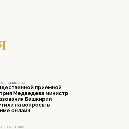
я
016
|
ОБЩЕСТВО
бщественной приемной
трия Медведева министр
азования Башкирии
етила на вопросы в
име онлайн
15
|
ПОЛИТИКА