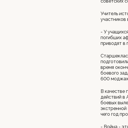
советских с
Учитель ист
участников 
- У учащихс
погибших аф
приводят в 
Старшеклас
подготовили
время оконч
боевого зад
600 моджахе
В качестве 
действий в 
боевых выле
экстренной 
чего год пр
- Война - э