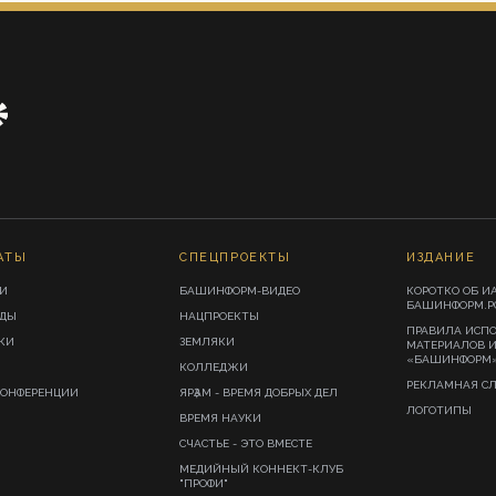
АТЫ
СПЕЦПРОЕКТЫ
ИЗДАНИЕ
И
БАШИНФОРМ-ВИДЕО
КОРОТКО ОБ И
БАШИНФОРМ.Р
ИДЫ
НАЦПРОЕКТЫ
ПРАВИЛА ИСП
КИ
ЗЕМЛЯКИ
МАТЕРИАЛОВ 
«БАШИНФОРМ
КОЛЛЕДЖИ
РЕКЛАМНАЯ С
КОНФЕРЕНЦИИ
ЯРҘАМ - ВРЕМЯ ДОБРЫХ ДЕЛ
ЛОГОТИПЫ
ВРЕМЯ НАУКИ
СЧАСТЬЕ - ЭТО ВМЕСТЕ
МЕДИЙНЫЙ КОННЕКТ-КЛУБ
"ПРОФИ"