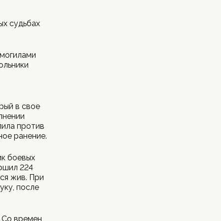
ых судьбах
 могилами
ольники
рый в свое
олнении
пила против
ное ранение.
ик боевых
ршил 224
ся жив. При
уку, после
- Со времен