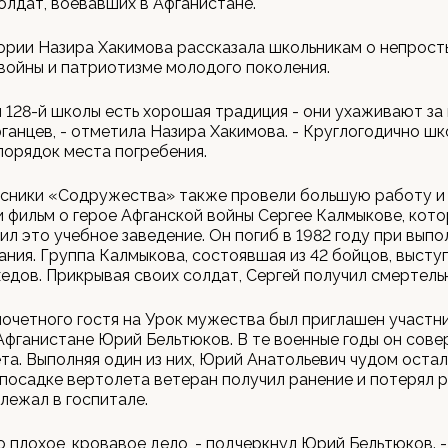
олдат, воевавших в Афганистане.
ории Назира Хакимова рассказала школьникам о непрост
войны и патриотизме молодого поколения.
я 128-й школы есть хорошая традиция - они ухаживают за
ганцев, - отметила Назира Хакимова. - Круглогодично шк
порядок места погребения.
сники «Содружества» также провели большую работу и
 фильм о герое Афганской войны Сергее Калмыкове, кото
ил это учебное заведение. Он погиб в 1982 году при вып
ания. Группа Калмыкова, состоявшая из 42 бойцов, высту
дов. Прикрывая своих солдат, Сергей получил смертель
почетного гостя на Урок мужества был приглашен участн
Афганистане Юрий Бельтюков. В те военные годы он сове
та. Выполняя один из них, Юрий Анатольевич чудом остал
посадке вертолета ветеран получил ранение и потерял р
олежал в госпитале.
то плохое, кровавое дело, - подчеркнул Юрий Бельтюков. 