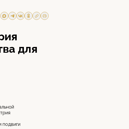
рия
ва для
альной
итрия
и подвиги