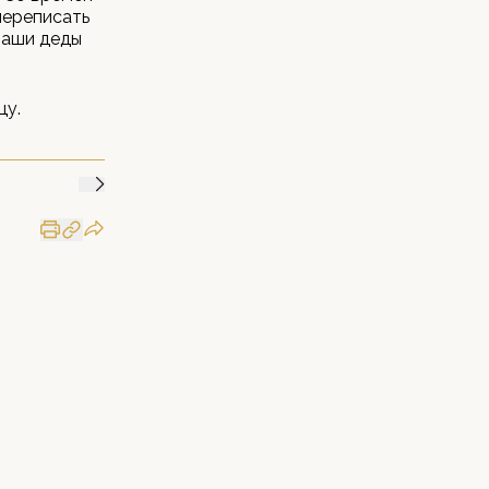
переписать
наши деды
цу.