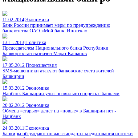
11.02.2014
|
Экономика
Банк России принимает меры по предупреждению
банкротства ОАО «Мой банк. Ипотека»
13.11.2013
|
Политика
Председателем Национального банка Республики
Башкортостан назначен Марат Кашапов
17.05.2012
|
Происшествия
SMS-мошенники атакуют банковские счета жителей
Башкирии
15.03.2012
|
Экономика
Нацбанк Башкирии учит правильно спорить с банками
20.02.2012
|
Экономика
Обмена «старых» денег на «новые» в Башкирии нет -
Нацбанк
24.03.2011
|
Экономика
Банкиры обсуждают новые стандарты кредитования ипотеки