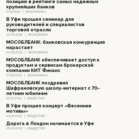
позицию в рейтинге самых надежных
крупнейших банков
27.11.2012
|
ЭКОНОМИКА
В Уфе прошел семинар для
руководителей и специалистов
торговой отрасли
20.09.2012
|
ЭКОНОМИКА
МОСОБЛБАНК: банковская конкуренция
нарастает
20.09.2012
|
ЭКОНОМИКА
МОСОБЛБАНК обеспечивает доступ к
продуктам и сервисам брокерской
компании КИТ Финанс
07.06.2012
|
ЭКОНОМИКА
МОСОБЛБАНК поздравил
Шафрановскую школу-интернат с 70-
летним юбилеем
21.05.2012
|
ОБЩЕСТВО
В Уфе прошел концерт «Весенние
мотивы»
10.05.2012
|
ОБЩЕСТВО
Дорога в Лондон начинается в Уфе
26.04.2012
|
ОБЩЕСТВО