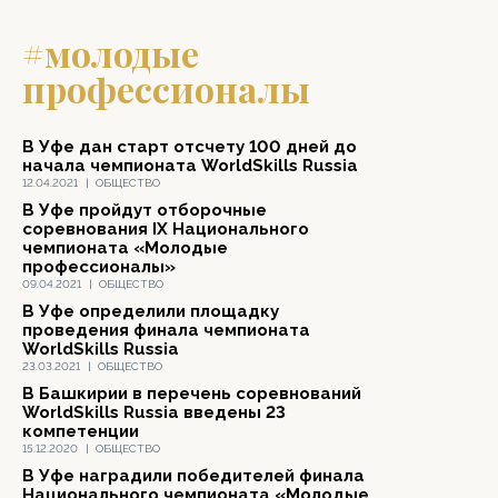
#молодые
профессионалы
В Уфе дан старт отсчету 100 дней до
начала чемпионата WorldSkills Russia
12.04.2021
|
ОБЩЕСТВО
В Уфе пройдут отборочные
соревнования IX Национального
чемпионата «Молодые
профессионалы»
09.04.2021
|
ОБЩЕСТВО
В Уфе определили площадку
проведения финала чемпионата
WorldSkills Russia
23.03.2021
|
ОБЩЕСТВО
В Башкирии в перечень соревнований
WorldSkills Russiа введены 23
компетенции
15.12.2020
|
ОБЩЕСТВО
В Уфе наградили победителей финала
Национального чемпионата «Молодые