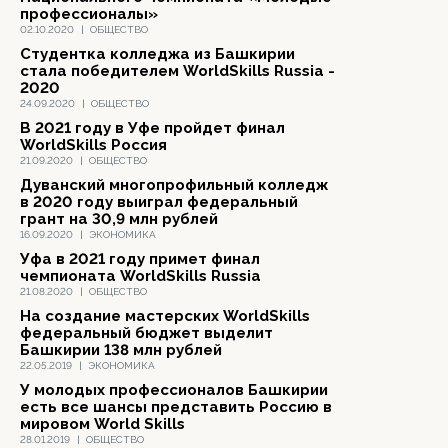
профессионалы»
02.10.2020
|
ОБЩЕСТВО
Студентка колледжа из Башкирии
стала победителем WorldSkills Russia -
2020
24.09.2020
|
ОБЩЕСТВО
В 2021 году в Уфе пройдет финал
WorldSkills Россия
21.09.2020
|
ОБЩЕСТВО
Дуванский многопрофильный колледж
в 2020 году выиграл федеральный
грант на 30,9 млн рублей
16.09.2020
|
ЭКОНОМИКА
Уфа в 2021 году примет финал
чемпионата WorldSkills Russia
21.08.2020
|
ОБЩЕСТВО
На создание мастерских WorldSkills
федеральный бюджет выделит
Башкирии 138 млн рублей
22.05.2019
|
ЭКОНОМИКА
У молодых профессионалов Башкирии
есть все шансы представить Россию в
мировом World Skills
28.01.2019
|
ОБЩЕСТВО