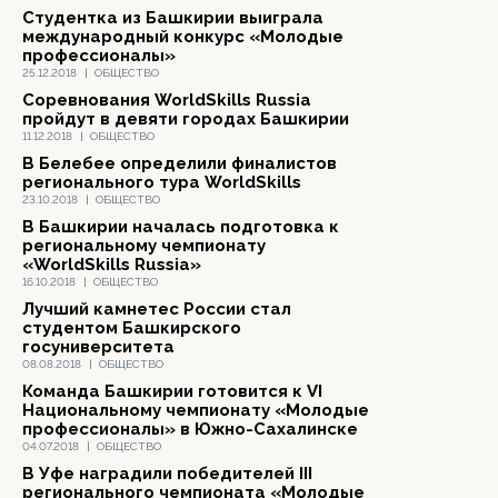
Студентка из Башкирии выиграла
международный конкурс «Молодые
профессионалы»
25.12.2018
|
ОБЩЕСТВО
Соревнования WorldSkills Russia
пройдут в девяти городах Башкирии
11.12.2018
|
ОБЩЕСТВО
В Белебее определили финалистов
регионального тура WorldSkills
23.10.2018
|
ОБЩЕСТВО
В Башкирии началась подготовка к
региональному чемпионату
«WorldSkills Russia»
16.10.2018
|
ОБЩЕСТВО
Лучший камнетес России стал
студентом Башкирского
госуниверситета
08.08.2018
|
ОБЩЕСТВО
Команда Башкирии готовится к VI
Национальному чемпионату «Молодые
профессионалы» в Южно-Сахалинске
04.07.2018
|
ОБЩЕСТВО
В Уфе наградили победителей III
регионального чемпионата «Молодые