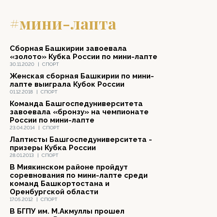
#мини-лапта
Сборная Башкирии завоевала
«золото» Кубка России по мини-лапте
30.11.2020
|
СПОРТ
Женская сборная Башкирии по мини-
лапте выиграла Кубок России
01.12.2018
|
СПОРТ
Команда Башгоспедуниверситета
завоевала «бронзу» на чемпионате
России по мини-лапте
23.04.2014
|
СПОРТ
Лаптисты Башгоспедуниверситета -
призеры Кубка России
28.01.2013
|
СПОРТ
В Миякинском районе пройдут
соревнования по мини-лапте среди
команд Башкортостана и
Оренбургской области
17.05.2012
|
СПОРТ
В БГПУ им. М.Акмуллы прошел