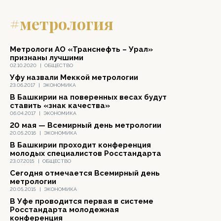
#метрология
Метрологи АО «Транснефть – Урал»
признаны лучшими
02.10.2020
|
ОБЩЕСТВО
Уфу назвали Меккой метрологии
23.06.2017
|
ЭКОНОМИКА
В Башкирии на поверенных весах будут
ставить «знак качества»
06.04.2017
|
ЭКОНОМИКА
20 мая — Всемирный день метрологии
20.05.2016
|
ЭКОНОМИКА
В Башкирии проходит конференция
молодых специалистов Росстандарта
23.07.2015
|
ОБЩЕСТВО
Сегодня отмечается Всемирный день
метрологии
20.05.2015
|
ЭКОНОМИКА
В Уфе проводится первая в системе
Росстандарта молодежная
конференция