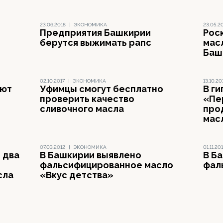
23.06.2018
|
ЭКОНОМИКА
23.05.2
Предприятия Башкирии
Рос
берутся выжимать рапс
мас
Баш
02.10.2017
|
ЭКОНОМИКА
13.10.20
уют
Уфимцы смогут бесплатно
В г
проверить качество
«Пе
сливочного масла
про
мас
07.03.2012
|
ЭКОНОМИКА
01.11.201
 два
В Башкирии выявлено
В Б
фальсифицированное масло
фал
сла
«Вкус детства»