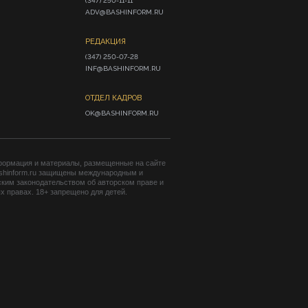
(347) 250-11-11

ADV@BASHINFORM.RU
РЕДАКЦИЯ
(347) 250-07-28

INF@BASHINFORM.RU
ОТДЕЛ КАДРОВ
OK@BASHINFORM.RU
формация и материалы, размещенные на сайте
shinform.ru защищены международным и
ким законодательством об авторском праве и
 правах. 18+ запрещено для детей.