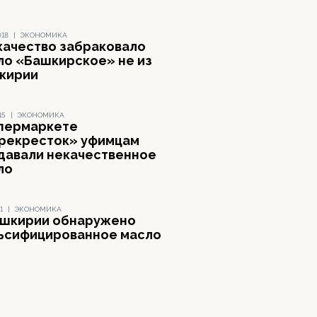
018
|
ЭКОНОМИКА
качество забраковало
ло «Башкирское» не из
кирии
15
|
ЭКОНОМИКА
ипермаркете
рекресток» уфимцам
давали некачественное
ло
1
|
ЭКОНОМИКА
ашкирии обнаружено
ьсифицированное масло