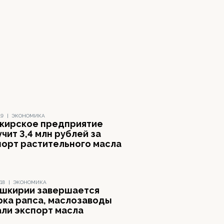
19
|
ЭКОНОМИКА
кирское предприятие
чит 3,4 млн рублей за
порт растительного масла
18
|
ЭКОНОМИКА
ашкирии завершается
рка рапса, маслозаводы
али экспорт масла