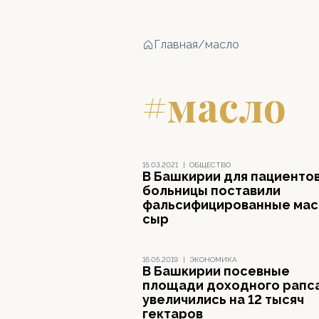
Главная
/
масло
#масло
15.03.2021
|
ОБЩЕСТВО
В Башкирии для пациенто
больницы поставили
фальсифицированные мас
сыр
16.05.2019
|
ЭКОНОМИКА
В Башкирии посевные
площади доходного рапс
увеличились на 12 тысяч
гектаров