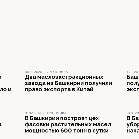
06.02.2020
|
ЭКОНОМИКА
13.12.20
в
Два маслоэкстракционных
Баш
завода из Башкирии получили
полу
ло и
право экспорта в Китай
экс
01.02.2019
|
ЭКОНОМИКА
24.10.20
В Башкирии построят цех
В Б
а
фасовки растительных масел
убо
мощностью 600 тонн в сутки
нач