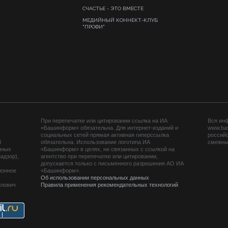
СЧАСТЬЕ - ЭТО ВМЕСТЕ
МЕДИЙНЫЙ КОННЕКТ-КЛУБ
"ПРОФИ"
При перепечатке или цитировании ссылка на ИА
Вся ин
«Башинформ» обязательна. Для интернет-изданий и
www.ba
социальных сетей прямая активная гиперссылка
российс
й
обязательна. Использование логотипа ИА
смежных
нных
«Башинформ» в целях, не связанных с ссылкой на
адзор),
агентство при перепечатке или цитировании,
допускается только с письменного разрешения АО ИА
ионное
«Башинформ».
Об использовании персональных данных
йлович
Правила применения рекомендательных технологий