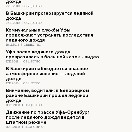
дождь
27.12.2019
|
ОБЩЕСТВО
В Башкирии прогнозируется ледяной
дождь
24.11.2019
|
ОБЩЕСТВО
Коммунальные службы Уфы
продолжают устранять последствия
ледяного дождя
18.11.2018
|
ОБЩЕСТВО
Уфа после ледяного дождя
превратилась в большой каток - видео
17.11.2018
|
ОБЩЕСТВО
В Башкирии наблюдается опасное
атмосферное явление — ледяной
дождь
17.11.2018
|
ОБЩЕСТВО
Внимание, водители: в Белорецком
районе Башкирии прошел ледяной
дождь
03.11.2018
|
ОБЩЕСТВО
Движение по трассе Уфа-Оренбург
после ледяного дождя ведется в
штатном режиме
02.11.2018
|
ЭКОНОМИКА