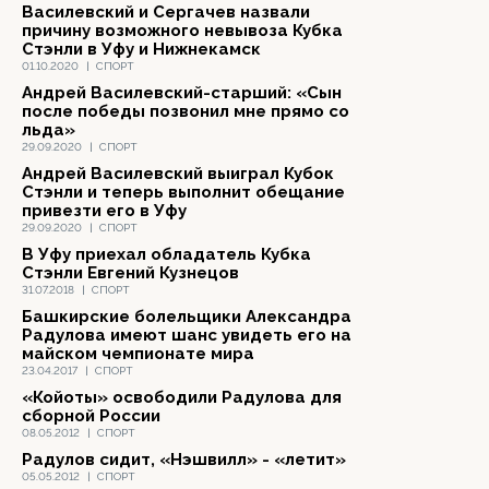
Василевский и Сергачев назвали
причину возможного невывоза Кубка
Стэнли в Уфу и Нижнекамск
01.10.2020
|
СПОРТ
Андрей Василевский-старший: «Сын
после победы позвонил мне прямо со
льда»
29.09.2020
|
СПОРТ
Андрей Василевский выиграл Кубок
Стэнли и теперь выполнит обещание
привезти его в Уфу
29.09.2020
|
СПОРТ
В Уфу приехал обладатель Кубка
Стэнли Евгений Кузнецов
31.07.2018
|
СПОРТ
Башкирские болельщики Александра
Радулова имеют шанс увидеть его на
майском чемпионате мира
23.04.2017
|
СПОРТ
«Койоты» освободили Радулова для
сборной России
08.05.2012
|
СПОРТ
Радулов сидит, «Нэшвилл» - «летит»
05.05.2012
|
СПОРТ