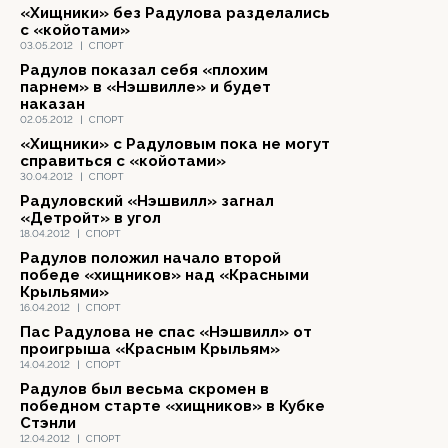
«Хищники» без Радулова разделались
с «койотами»
03.05.2012
|
СПОРТ
Радулов показал себя «плохим
парнем» в «Нэшвилле» и будет
наказан
02.05.2012
|
СПОРТ
«Хищники» с Радуловым пока не могут
справиться с «койотами»
30.04.2012
|
СПОРТ
Радуловский «Нэшвилл» загнал
«Детройт» в угол
18.04.2012
|
СПОРТ
Радулов положил начало второй
победе «хищников» над «Красными
Крыльями»
16.04.2012
|
СПОРТ
Пас Радулова не спас «Нэшвилл» от
проигрыша «Красным Крыльям»
14.04.2012
|
СПОРТ
Радулов был весьма скромен в
победном старте «хищников» в Кубке
Стэнли
12.04.2012
|
СПОРТ