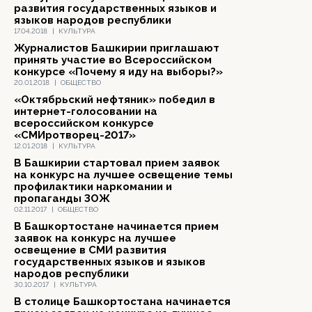
развития государственных языков и
языков народов республики
17.04.2018
|
КУЛЬТУРА
Журналистов Башкирии приглашают
принять участие во Всероссийском
конкурсе «Почему я иду на выборы?»
20.01.2018
|
ОБЩЕСТВО
«Октябрьский нефтяник» победил в
интернет-голосовании на
всероссийском конкурсе
«СМИротворец-2017»
12.01.2018
|
КУЛЬТУРА
В Башкирии стартовал прием заявок
на конкурс на лучшее освещение темы
профилактики наркомании и
пропаганды ЗОЖ
02.11.2017
|
ОБЩЕСТВО
В Башкортостане начинается прием
заявок на конкурс на лучшее
освещение в СМИ развития
государственных языков и языков
народов республики
30.10.2017
|
КУЛЬТУРА
В столице Башкортостана начинается