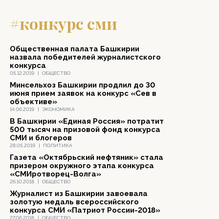
#конкурс сми
Общественная палата Башкирии
назвала победителей журналистского
конкурса
05.12.2019
|
ОБЩЕСТВО
Минсельхоз Башкирии продлил до 30
июня прием заявок на конкурс «Сев в
объективе»
14.06.2019
|
ЭКОНОМИКА
В Башкирии «Единая Россия» потратит
500 тысяч на призовой фонд конкурса
СМИ и блогеров
28.05.2019
|
ПОЛИТИКА
Газета «Октябрьский нефтяник» стала
призером окружного этапа конкурса
«СМИротворец-Волга»
26.10.2018
|
ОБЩЕСТВО
Журналист из Башкирии завоевала
золотую медаль всероссийского
конкурса СМИ «Патриот России-2018»
27.06.2018
|
ОБЩЕСТВО