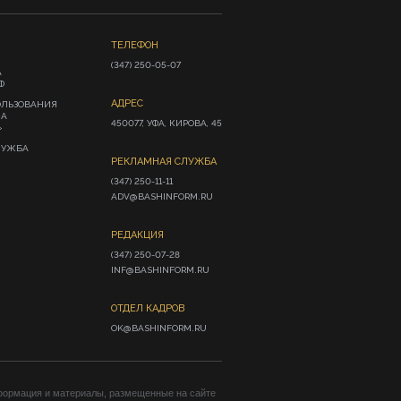
ТЕЛЕФОН
(347) 250-05-07
А
Ф
АДРЕС
ОЛЬЗОВАНИЯ
ИА
450077, УФА, КИРОВА, 45
»
ЛУЖБА
РЕКЛАМНАЯ СЛУЖБА
(347) 250-11-11

ADV@BASHINFORM.RU
РЕДАКЦИЯ
(347) 250-07-28

INF@BASHINFORM.RU
ОТДЕЛ КАДРОВ
OK@BASHINFORM.RU
формация и материалы, размещенные на сайте