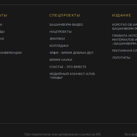
АТЫ
СПЕЦПРОЕКТЫ
ИЗДАНИЕ
И
БАШИНФОРМ-ВИДЕО
КОРОТКО ОБ И
БАШИНФОРМ.Р
ИДЫ
НАЦПРОЕКТЫ
ПРАВИЛА ИСП
КИ
ЗЕМЛЯКИ
МАТЕРИАЛОВ 
«БАШИНФОРМ
КОЛЛЕДЖИ
РЕКЛАМНАЯ С
КОНФЕРЕНЦИИ
ЯРҘАМ - ВРЕМЯ ДОБРЫХ ДЕЛ
ЛОГОТИПЫ
ВРЕМЯ НАУКИ
СЧАСТЬЕ - ЭТО ВМЕСТЕ
МЕДИЙНЫЙ КОННЕКТ-КЛУБ
"ПРОФИ"
При перепечатке или цитировании ссылка на ИА
Вся ин