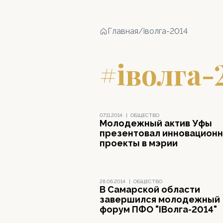
Главная
/
iволга-2014
#iволга-
07.11.2014
|
ОБЩЕСТВО
Молодежный актив Уфы
презентовал инновацион
проекты в мэрии
28.06.2014
|
ОБЩЕСТВО
В Самарской области
завершился молодежный
форум ПФО "IВолга-2014"