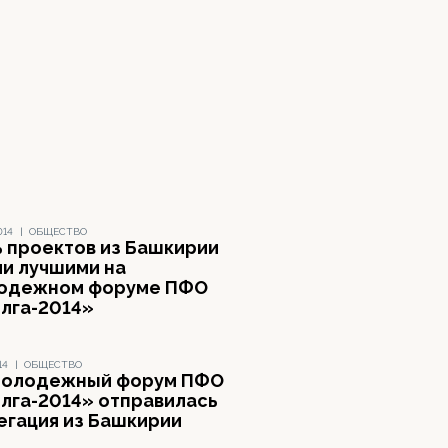
014
|
ОБЩЕСТВО
ь проектов из Башкирии
ли лучшими на
одежном форуме ПФО
олга-2014»
14
|
ОБЩЕСТВО
молодежный форум ПФО
олга-2014» отправилась
егация из Башкирии