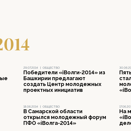
2014
29.07.2014
|
ОБЩЕСТВО
30.06.2
Победители «iВолги-2014» из
Пят
ные
Башкирии предлагают
ста
создать Центр молодежных
мол
проектных инициатив
«iВ
18.06.2014
|
ОБЩЕСТВО
17.06.20
В Самарской области
На 
открылся молодежный форум
«iВ
ПФО «iВолга-2014»
дел