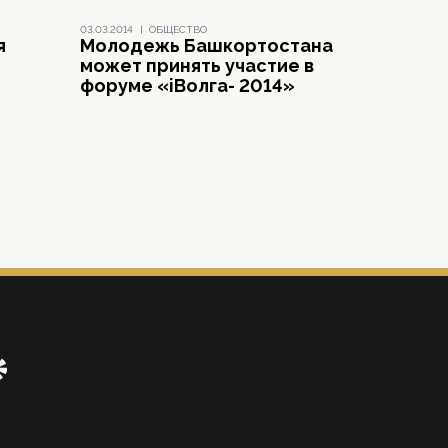
03.03.2014
|
ОБЩЕСТВО
я
Молодежь Башкортостана
может принять участие в
форуме «iВолга- 2014»