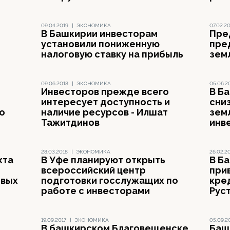
09.04.2019
|
ЭКОНОМИКА
07.02.2
В Башкирии инвесторам
Пре
установили пониженную
пре
налоговую ставку на прибыль
зем
09.06.2018
|
ЭКОНОМИКА
05.06.2
Инвесторов прежде всего
В Б
интересует доступность и
сни
о
наличие ресурсов - Илшат
зем
Тажитдинов
инв
28.03.2018
|
ЭКОНОМИКА
26.02.2
кта
В Уфе планируют открыть
В Б
всероссийский центр
при
овых
подготовки госслужащих по
кре
работе с инвесторами
Рус
19.09.2017
|
ЭКОНОМИКА
05.09.2
В башкирском Благовещенске
Баш