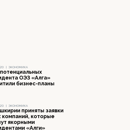
020
|
ЭКОНОМИКА
 потенциальных
идента ОЭЗ «Алга»
итили бизнес-планы
020
|
ЭКОНОМИКА
ашкирии приняты заявки
х компаний, которые
нут якорными
идентами «Алги»