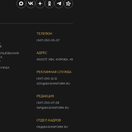
ТЕЛЕФОН
(347) 250-05-07
А
Ф
АДРЕС
ОЛЬЗОВАНИЯ
ИА
450077, УФА, КИРОВА, 45
»
ЛУЖБА
РЕКЛАМНАЯ СЛУЖБА
(347) 250-11-11

ADV@BASHINFORM.RU
РЕДАКЦИЯ
(347) 250-07-28

INF@BASHINFORM.RU
ОТДЕЛ КАДРОВ
OK@BASHINFORM.RU