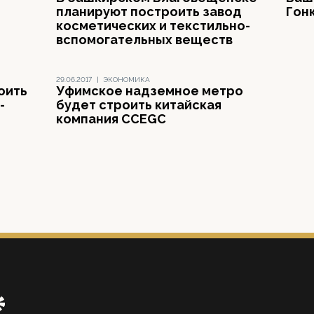
планируют построить завод
Гон
косметических и текстильно-
вспомогательных веществ
29.06.2017
|
ЭКОНОМИКА
оить
Уфимское надземное метро
-
будет строить китайская
компания CCEGC