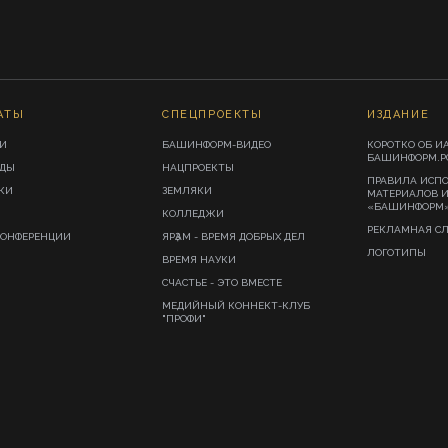
АТЫ
СПЕЦПРОЕКТЫ
ИЗДАНИЕ
И
БАШИНФОРМ-ВИДЕО
КОРОТКО ОБ И
БАШИНФОРМ.Р
ИДЫ
НАЦПРОЕКТЫ
ПРАВИЛА ИСП
КИ
ЗЕМЛЯКИ
МАТЕРИАЛОВ 
«БАШИНФОРМ
КОЛЛЕДЖИ
РЕКЛАМНАЯ С
КОНФЕРЕНЦИИ
ЯРҘАМ - ВРЕМЯ ДОБРЫХ ДЕЛ
ЛОГОТИПЫ
ВРЕМЯ НАУКИ
СЧАСТЬЕ - ЭТО ВМЕСТЕ
МЕДИЙНЫЙ КОННЕКТ-КЛУБ
"ПРОФИ"