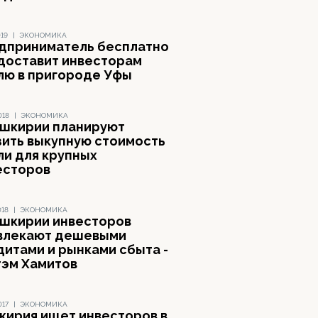
019
|
ЭКОНОМИКА
дприниматель бесплатно
доставит инвесторам
лю в пригороде Уфы
018
|
ЭКОНОМИКА
ашкирии планируют
зить выкупную стоимость
ли для крупных
есторов
018
|
ЭКОНОМИКА
ашкирии инвесторов
влекают дешевыми
дитами и рынками сбыта -
тэм Хамитов
017
|
ЭКОНОМИКА
кирия ищет инвесторов в