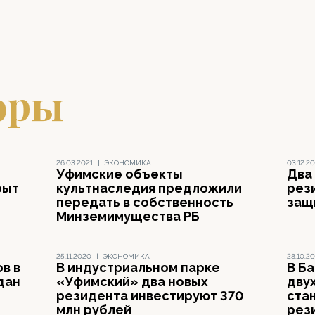
оры
26.03.2021
|
ЭКОНОМИКА
03.12.2
Уфимские объекты
Два
рыт
культнаследия предложили
рез
передать в собственность
защ
Минземимущества РБ
25.11.2020
|
ЭКОНОМИКА
28.10.2
в в
В индустриальном парке
В Б
дан
«Уфимский» два новых
дву
резидента инвестируют 370
ста
млн рублей
рез