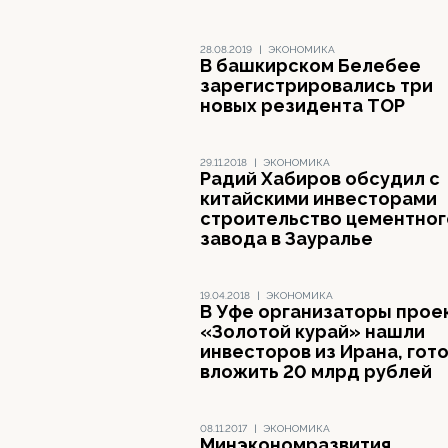
28.08.2019
|
ЭКОНОМИКА
В башкирском Белебее
зарегистрировались три
новых резидента ТОР
29.11.2018
|
ЭКОНОМИКА
Радий Хабиров обсудил с
китайскими инвесторами
строительство цементног
завода в Зауралье
19.04.2018
|
ЭКОНОМИКА
В Уфе организаторы прое
«Золотой курай» нашли
инвесторов из Ирана, гот
вложить 20 млрд рублей
08.11.2017
|
ЭКОНОМИКА
Минэкономразвития