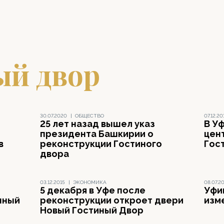
ый двор
30.07.2020
|
ОБЩЕСТВО
07.12.20
25 лет назад вышел указ
В У
президента Башкирии о
цен
в
реконструкции Гостиного
Гос
двора
03.12.2015
|
ЭКОНОМИКА
08.07.2
5 декабря в Уфе после
Уфи
нный
реконструкции откроет двери
изм
Новый Гостиный Двор