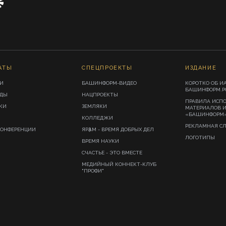
АТЫ
СПЕЦПРОЕКТЫ
ИЗДАНИЕ
И
БАШИНФОРМ-ВИДЕО
КОРОТКО ОБ И
БАШИНФОРМ.Р
ИДЫ
НАЦПРОЕКТЫ
ПРАВИЛА ИСП
КИ
ЗЕМЛЯКИ
МАТЕРИАЛОВ 
«БАШИНФОРМ
КОЛЛЕДЖИ
РЕКЛАМНАЯ С
КОНФЕРЕНЦИИ
ЯРҘАМ - ВРЕМЯ ДОБРЫХ ДЕЛ
ЛОГОТИПЫ
ВРЕМЯ НАУКИ
СЧАСТЬЕ - ЭТО ВМЕСТЕ
МЕДИЙНЫЙ КОННЕКТ-КЛУБ
"ПРОФИ"