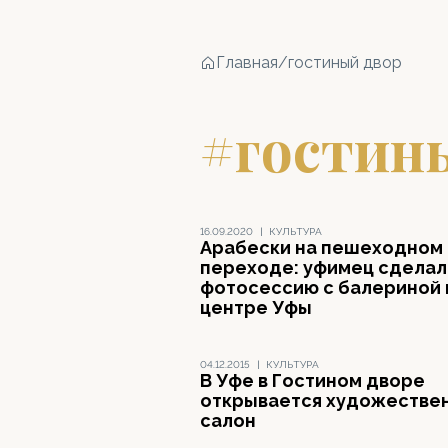
Главная
/
гостиный двор
#гостин
16.09.2020
|
КУЛЬТУРА
Арабески на пешеходном
переходе: уфимец сделал
фотосессию с балериной 
центре Уфы
04.12.2015
|
КУЛЬТУРА
В Уфе в Гостином дворе
открывается художестве
салон