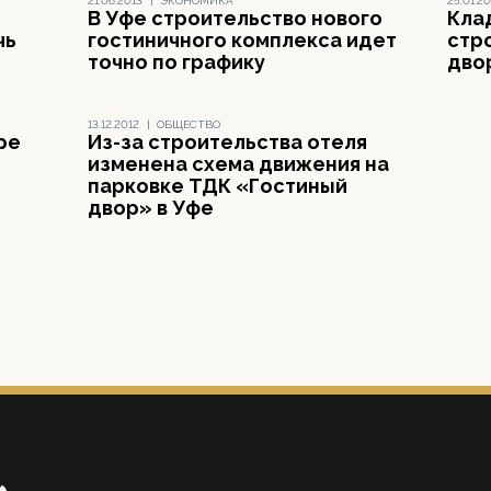
21.06.2013
|
ЭКОНОМИКА
25.01.20
В Уфе строительство нового
Кла
чь
гостиничного комплекса идет
стр
точно по графику
двор
13.12.2012
|
ОБЩЕСТВО
ре
Из-за строительства отеля
изменена схема движения на
парковке ТДК «Гостиный
двор» в Уфе