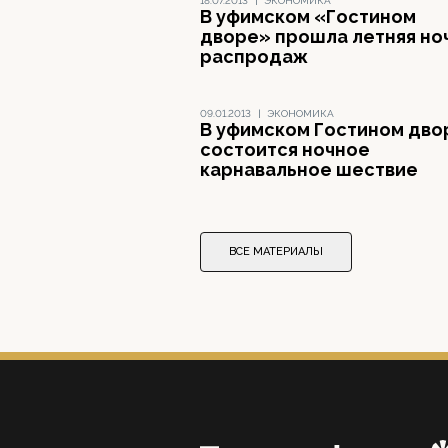
18.07.2013
|
ЭКОНОМИКА
В уфимском «Гостином
дворе» прошла летняя но
распродаж
09.01.2013
|
ЭКОНОМИКА
В уфимском Гостином дво
состоится ночное
карнавальное шествие
ВСЕ МАТЕРИАЛЫ