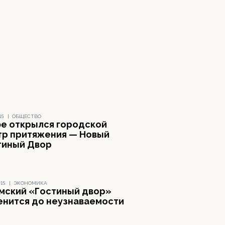
15
|
ОБЩЕСТВО
фе открылся городской
тр притяжения — Новый
тиный Двор
015
|
ЭКОНОМИКА
мский «Гостиный двор»
енится до неузнаваемости