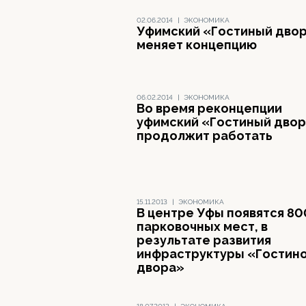
02.06.2014
|
ЭКОНОМИКА
Уфимский «Гостиный дво
меняет концепцию
06.02.2014
|
ЭКОНОМИКА
Во время реконцепции
уфимский «Гостиный дво
продолжит работать
15.11.2013
|
ЭКОНОМИКА
В центре Уфы появятся 80
парковочных мест, в
результате развития
инфраструктуры «Гостин
двора»