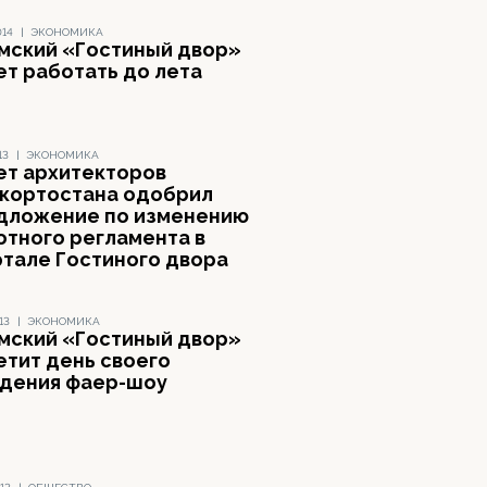
014
|
ЭКОНОМИКА
мский «Гостиный двор»
ет работать до лета
13
|
ЭКОНОМИКА
ет архитекторов
кортостана одобрил
дложение по изменению
отного регламента в
ртале Гостиного двора
13
|
ЭКОНОМИКА
мский «Гостиный двор»
етит день своего
дения фаер-шоу