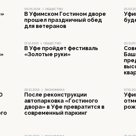
09.05.2014
|
ОБЩЕСТВО
25.02.2
р»
В Уфимском Гостином дворе
Уфи
прошел праздничный обед
буд
для ветеранов
13.12.2013
|
ОБЩЕСТВО
20.11.20
В Уфе пройдет фестиваль
Сов
р»
«Золотые руки»
Баш
пре
выс
ква
28.10.2013
|
ЭКОНОМИКА
07.10.20
0
После реконструкции
Уфи
автопарковка «Гостиного
отм
двора» в Уфе превратится в
рож
ого
современный паркинг