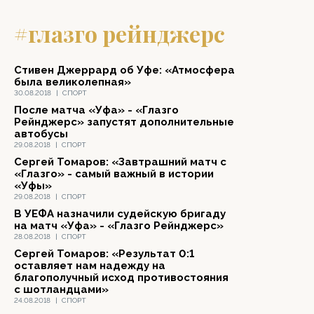
#глазго рейнджерс
Стивен Джеррард об Уфе: «Атмосфера
была великолепная»
30.08.2018
|
СПОРТ
После матча «Уфа» - «Глазго
Рейнджерс» запустят дополнительные
автобусы
29.08.2018
|
СПОРТ
Сергей Томаров: «Завтрашний матч с
«Глазго» - самый важный в истории
«Уфы»
29.08.2018
|
СПОРТ
В УЕФА назначили судейскую бригаду
на матч «Уфа» - «Глазго Рейнджерс»
28.08.2018
|
СПОРТ
Сергей Томаров: «Результат 0:1
оставляет нам надежду на
благополучный исход противостояния
с шотландцами»
24.08.2018
|
СПОРТ