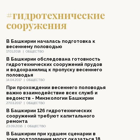
#гидротехнические
сооружения
В Башкирии началась подготовка к
весеннему половодью
17.01.2018
|
ОБЩЕСТВО
В Башкирии обследована готовность
гидротехнических сооружений прудов
и водохранилищ к пропуску весеннего
половодья
14.04.2017
|
ОБЩЕСТВО
При прохождении весеннего половодья
важно взаимодействие всех служб и
ведомств - Минэкологии Башкирии
27.03.2017
|
ОБЩЕСТВО
В Башкирии 126 гидротехнических
сооружений требуют капитального
ремонта
23.09.2016
|
ОБЩЕСТВО
В Башкирии при худшем сценарии в
зоне подтопления могут оказаться 18