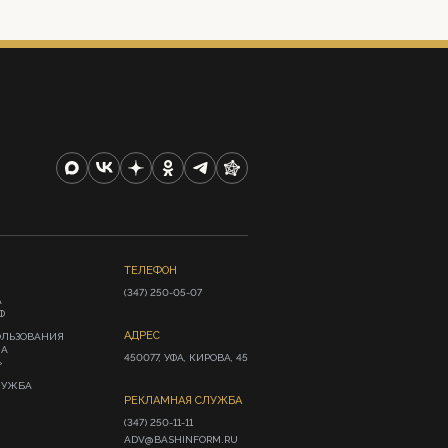
ТЕЛЕФОН
(347) 250-05-07
А
Ф
АДРЕС
ОЛЬЗОВАНИЯ
ИА
450077, УФА, КИРОВА, 45
»
ЛУЖБА
РЕКЛАМНАЯ СЛУЖБА
(347) 250-11-11

ADV@BASHINFORM.RU