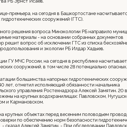
ва РБ Эрнст Исаев.
ице-премьера, на сегодня в Башкортостане насчитываетс
 гидротехнических сооружений (ГТС).
нного решения вопроса Минэкологии РБ направило муни
имые материалы - на основании собранных документов
р решит вопрос об исключении ГТС из списка бесхозяйн
родопользования и экологии РБ Илдар Хадыев.
ии ГУ МЧС России, на сегодня в республике насчитывает
еских сооружений, в том числе 28 потенциально опасных.
уатации большинства напорных гидротехнических соору
0 лет, отметил исполняющий обязанности начальника
ьского управления Ростехнадзора Алексей Замятин. 20
жены на крупных водохранилищах: Павловском, Нугушск
ом и Кармановском.
на крупных объектах перед весенним половодьем провод
оверки по обеспечению норм безопасности гидротехнич
 - сказал Алексей Замятин. - При обследовании Павловс