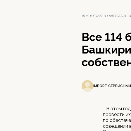
15:49 (UTC+5), 30 АВГУСТА 2013
Все 114
Башкирии
собстве
IMPORT СЕРВИСНЫЙ
- В этом го
провести их
по обеспече
совещании в