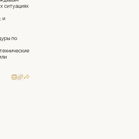
х ситуациях
 и
дуры по
технические
или