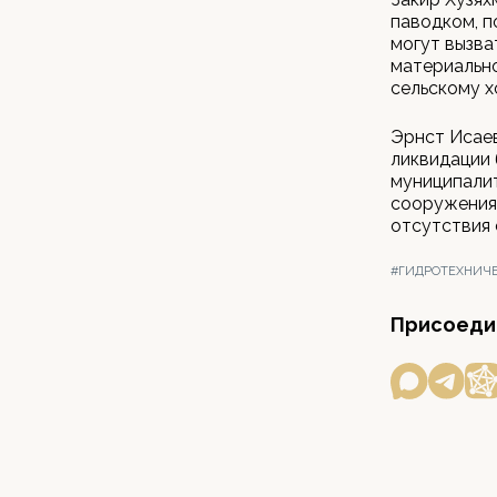
паводком, п
могут вызва
материально
сельскому х
Эрнст Исаев
ликвидации 
муниципалит
сооружения 
отсутствия 
#ГИДРОТЕХНИЧ
Присоедин