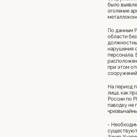
было выявле
оголение а
металлоконс
По данным Р
области без
должностных
нарушения с
персонала. 
расположены
при этом от
сооружений 
На период п
лица, как п
России по Р
паводку не 
чрезвычайны
- Необходим
существуют 
Закир Хузях