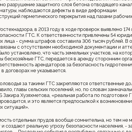
но разрушение защитного слоя бетона отводящего канал
рматуры, наблюдаются дефекты в виде деформации
трукций герметического перекрытия над пазами рабочих
остехнадзора, в 2013 году в ходе проверок выявлено 174
опасности ГТС. К ответственности привлечены 54 юриди
 лица - сумма штрафов составила 306 тысяч рублей. В 
вязаны с отсутствием необходимой документации и атт
Было установлено, что часть земельных участков, на кото
 бесхозяйные ГТС, передается в аренду сторонним орга
ветственность арендаторов за безопасность гидротехни
в договорах не указывается.
оловодья за такими ГТС закрепляются ответственные д
равило, главы сельских поселений, но, по словам замначал
Б Закира Хузяхметова, «реальная работа по подготовке Г
проводится, и это является предпосылкой к возникновен
х ситуаций».
ость отдельных прудов вообще сомнительна, но тем не м
и создают реальную угрозу безопасности населения, - з
метов. - Последние события в республике, связанные с 