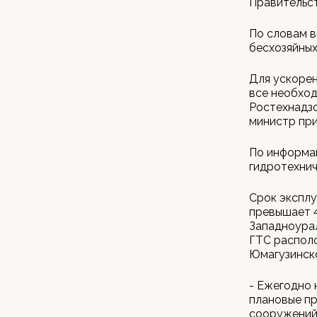
Правительст
По словам в
бесхозяйных
Для ускоре
все необход
Ростехнадзо
министр при
По информац
гидротехнич
Срок экспл
превышает 4
Западноурал
ГТС располо
Юмагузинск
- Ежегодно 
плановые пр
сооружений,