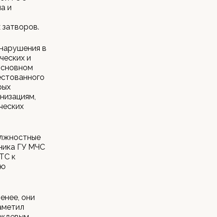
а и
 затворов.
 нарушения в
ческих и
основном
естованного
рых
низациям,
ческих
олжностные
ьника ГУ МЧС
ТС к
ию
енее, они
аметил
дождевым