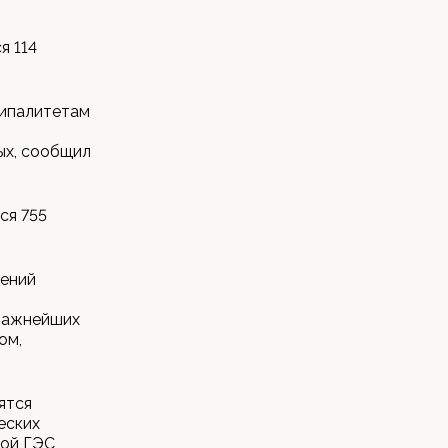
я 114
ципалитетам
ых, сообщил
ся 755
жений
 важнейших
ом,
ятся
еских
кой ГЭС