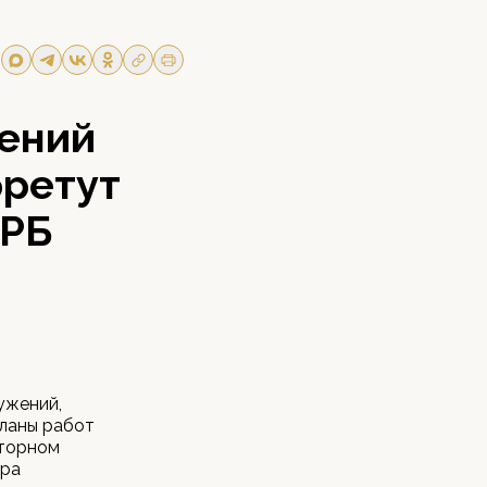
жений
бретут
 РБ
ужений,
планы работ
кторном
тра