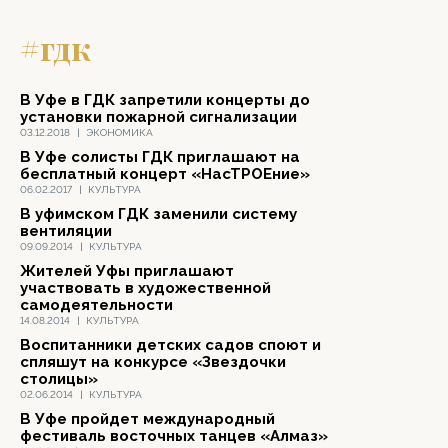
#гдк
В Уфе в ГДК запретили концерты до
установки пожарной сигнализации
03.12.2018
|
ЭКОНОМИКА
В Уфе солисты ГДК приглашают на
бесплатный концерт «НасТРОЕние»
06.02.2017
|
КУЛЬТУРА
В уфимском ГДК заменили систему
вентиляции
09.09.2014
|
КУЛЬТУРА
Жителей Уфы приглашают
участвовать в художественной
самодеятельности
14.08.2014
|
КУЛЬТУРА
Воспитанники детских садов споют и
спляшут на конкурсе «Звездочки
столицы»
02.06.2014
|
КУЛЬТУРА
В Уфе пройдет международный
фестиваль восточных танцев «Алмаз»