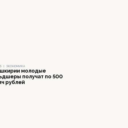
16
|
ЭКОНОМИКА
ашкирии молодые
ьдшеры получат по 500
яч рублей