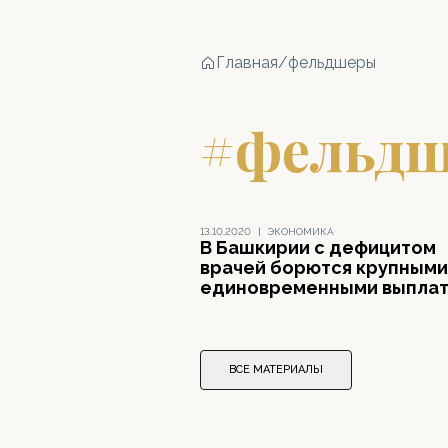
Главная
/
фельдшеры
#фельд
13.10.2020
|
ЭКОНОМИКА
В Башкирии с дефицитом
врачей борются крупными
единовременными выпла
ВСЕ МАТЕРИАЛЫ