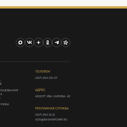
ТЕЛЕФОН
(347) 250-05-07
А
Ф
АДРЕС
ОЛЬЗОВАНИЯ
ИА
450077, УФА, КИРОВА, 45
»
ЛУЖБА
РЕКЛАМНАЯ СЛУЖБА
(347) 250-11-11

ADV@BASHINFORM.RU