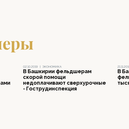
шеры
02.10.2019
|
ЭКОНОМИКА
21.11.20
В Башкирии фельдшерам
В Б
скорой помощи
фел
тами
недоплачивают сверхурочные
тыс
- Гострудинспекция