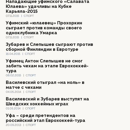
Нападающие уфимского «Салавата
Юлаева» удачливы на Кубке
Карьяла-2015
07.11.2015
|
СПОРТ
Уфимский «юлаевец» Прохоркин
сыграет против команды своего
одноклубника Умарка
07.11.2015
|
СПОРТ
Зубарев и Слепышев сыграют против
сборной Финляндии в Евротуре
16.04.2015
|
СПОРТ
Уфимец Антон Слепышев не смог
забить чехам на этапе Еврохоккей-
тура
06.02.2015
|
СПОРТ
Василевский отыграл «на ноль» в
матче с чехами
04.05.2014
|
СПОРТ
Василевский и Зубарев выступят на
Шведских хоккейных играх
01.05.2014
|
СПОРТ
Уфа – среди претендентов на
российский этап Еврохоккей-тура
20.09.2013
|
СПОРТ