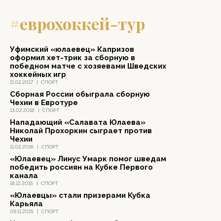
#еврохоккей-тур
Уфимский «юлаевец» Капризов
оформил хет-трик за сборную в
победном матче с хозяевами Шведских
хоккейных игр
11.02.2017
|
СПОРТ
Сборная России обыграла сборную
Чехии в Евротуре
13.02.2016
|
СПОРТ
Нападающий «Салавата Юлаева»
Николай Прохоркин сыграет против
Чехии
11.02.2016
|
СПОРТ
«Юлаевец» Линус Умарк помог шведам
победить россиян на Кубке Первого
канала
18.12.2015
|
СПОРТ
«Юлаевцы» стали призерами Кубка
Карьяла
09.11.2015
|
СПОРТ