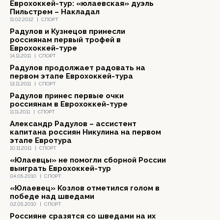
Еврохоккей-тур: «юлаевская» дуэль
Пильстрем – Накладал
11.02.2012
|
СПОРТ
Радулов и Кузнецов принесли
россиянам первый трофей в
Еврохоккей-туре
14.11.2011
|
СПОРТ
Радулов продолжает радовать на
первом этапе Еврохоккей-тура
13.11.2011
|
СПОРТ
Радулов принес первые очки
россиянам в Еврохоккей-туре
11.11.2011
|
СПОРТ
Александр Радулов – ассистент
капитана россиян Никулина на первом
этапе Евротура
10.11.2011
|
СПОРТ
«Юлаевцы» не помогли сборной России
выиграть Еврохоккей-тур
04.05.2010
|
СПОРТ
«Юлаевец» Козлов отметился голом в
победе над шведами
02.05.2010
|
СПОРТ
Россияне сразятся со шведами на их