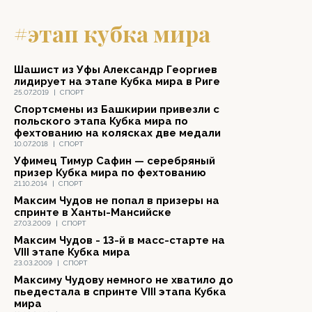
#этап кубка мира
Шашист из Уфы Александр Георгиев
лидирует на этапе Кубка мира в Риге
25.07.2019
|
СПОРТ
Спортсмены из Башкирии привезли с
польского этапа Кубка мира по
фехтованию на колясках две медали
10.07.2018
|
СПОРТ
Уфимец Тимур Сафин — серебряный
призер Кубка мира по фехтованию
21.10.2014
|
СПОРТ
Максим Чудов не попал в призеры на
спринте в Ханты-Мансийске
27.03.2009
|
СПОРТ
Максим Чудов - 13-й в масс-старте на
VIII этапе Кубка мира
23.03.2009
|
СПОРТ
Максиму Чудову немного не хватило до
пьедестала в спринте VIII этапа Кубка
мира