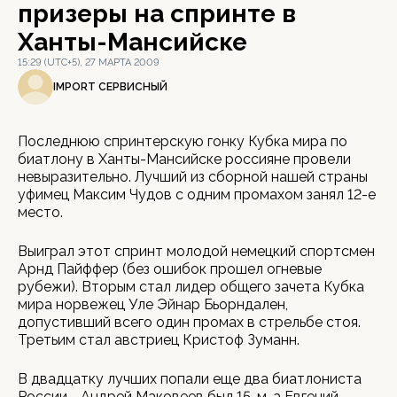
призеры на спринте в
Ханты-Мансийске
15:29 (UTC+5), 27 МАРТА 2009
IMPORT СЕРВИСНЫЙ
Последнюю спринтерскую гонку Кубка мира по
биатлону в Ханты-Мансийске россияне провели
невыразительно. Лучший из сборной нашей страны
уфимец Максим Чудов с одним промахом занял 12-е
место.
Выиграл этот спринт молодой немецкий спортсмен
Арнд Пайффер (без ошибок прошел огневые
рубежи). Вторым стал лидер общего зачета Кубка
мира норвежец Уле Эйнар Бьорндален,
допустивший всего один промах в стрельбе стоя.
Третьим стал австриец Кристоф Зуманн.
В двадцатку лучших попали еще два биатлониста
России - Андрей Маковеев был 15-м, а Евгений