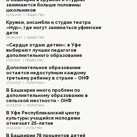
занимаются больше половины
школьников
01.09.2017
|
ОБЩЕСТВО
Кружки, ансамбли и студии театра
«Нур», где могут заниматься уфимские
дети
28.08.2017
|
ОБЩЕСТВО
«Сердце отдаю детям»: в Уфе
выбирают лучших педагогов
дополнительного образования
17.05.2017
|
ОБЩЕСТВО
Дополнительное образование
остается недоступным каждому
третьему ребенку в стране - ОНФ
12.05.2017
|
ПОЛИТИКА
В Башкирии много проблем по
дополнительному образованию в
сельской местности - ОНФ
01.03.2017
|
ПОЛИТИКА
В Уфе Республиканский центр
культуры учащейся молодежи
отмечает 25-летие
01.02.2017
|
КУЛЬТУРА
В Башкирии 78 процентов детей