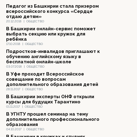
Педагог из Башкирии стала призером
всероссийского конкурса «Сердце
отдаю детям»
20.12.2018
|
ОБЩЕСТВО
В Башкирии онлайн-сервис поможет
выбрать секцию или кружок для
ребёнка
17.10.2018
|
ОБЩЕСТВО
Подростков-инвалидов приглашают к
обучению английскому языку в
бесплатной онлайн-школе
03.07.2018
|
ОБЩЕСТВО
В Уфе проходит Всероссийское
совещание по вопросам
дополнительного образования детей
28.11.2017
|
ОБЩЕСТВО
В Башкирии эксперты ОНФ открыли
курсы для будущих Тарантино
01.11.2017
|
ОБЩЕСТВО
В УГНТУ прошел семинар на тему
дополнительного профессионального
образования
04.10.2017
|
ОБЩЕСТВО
В Башкирии в кружках и студиях