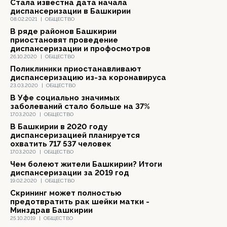
Стала известна дата начала
диспансеризации в Башкирии
08.02.2021
|
ОБЩЕСТВО
В ряде районов Башкирии
приостановят проведение
диспансеризации и профосмотров
26.10.2020
|
ОБЩЕСТВО
Поликлиники приостанавливают
диспансеризацию из-за коронавируса
23.03.2020
|
ОБЩЕСТВО
В Уфе социально значимых
заболеваний стало больше на 37%
17.03.2020
|
ОБЩЕСТВО
В Башкирии в 2020 году
диспансеризацией планируется
охватить 717 537 человек
17.03.2020
|
ОБЩЕСТВО
Чем болеют жители Башкирии? Итоги
диспансеризации за 2019 год
19.02.2020
|
ОБЩЕСТВО
Скрининг может полностью
предотвратить рак шейки матки -
Минздрав Башкирии
25.10.2019
|
ОБЩЕСТВО