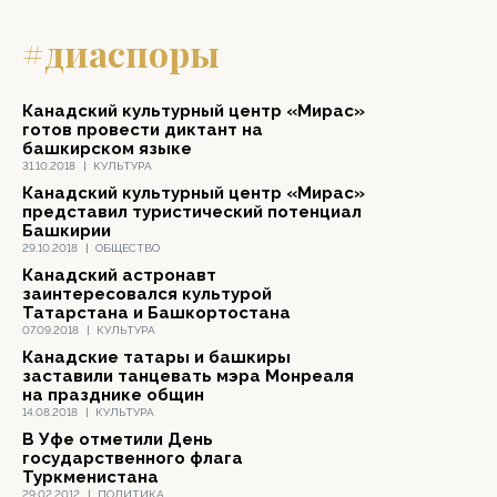
#диаспоры
Канадский культурный центр «Мирас»
готов провести диктант на
башкирском языке
31.10.2018
|
КУЛЬТУРА
Канадский культурный центр «Мирас»
представил туристический потенциал
Башкирии
29.10.2018
|
ОБЩЕСТВО
Канадский астронавт
заинтересовался культурой
Татарстана и Башкортостана
07.09.2018
|
КУЛЬТУРА
Канадские татары и башкиры
заставили танцевать мэра Монреаля
на празднике общин
14.08.2018
|
КУЛЬТУРА
В Уфе отметили День
государственного флага
Туркменистана
29.02.2012
|
ПОЛИТИКА