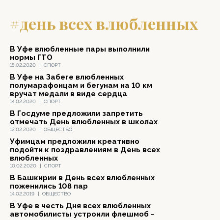
#день всех влюбленных
В Уфе влюбленные пары выполнили
нормы ГТО
15.02.2020
|
СПОРТ
В Уфе на Забеге влюбленных
полумарафонцам и бегунам на 10 км
вручат медали в виде сердца
14.02.2020
|
СПОРТ
В Госдуме предложили запретить
отмечать День влюбленных в школах
12.02.2020
|
ОБЩЕСТВО
Уфимцам предложили креативно
подойти к поздравлениям в День всех
влюбленных
10.02.2020
|
СПОРТ
В Башкирии в День всех влюбленных
поженились 108 пар
14.02.2019
|
ОБЩЕСТВО
В Уфе в честь Дня всех влюбленных
автомобилисты устроили флешмоб -