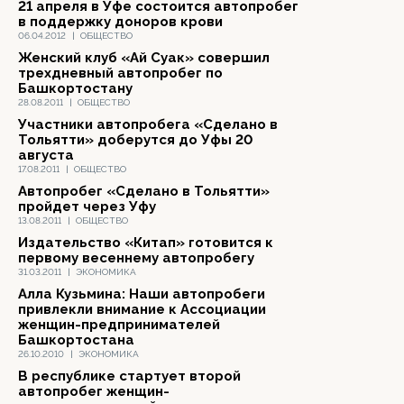
21 апреля в Уфе состоится автопробег
в поддержку доноров крови
06.04.2012
|
ОБЩЕСТВО
Женский клуб «Ай Суак» совершил
трехдневный автопробег по
Башкортостану
28.08.2011
|
ОБЩЕСТВО
Участники автопробега «Сделано в
Тольятти» доберутся до Уфы 20
августа
17.08.2011
|
ОБЩЕСТВО
Автопробег «Сделано в Тольятти»
пройдет через Уфу
13.08.2011
|
ОБЩЕСТВО
Издательство «Китап» готовится к
первому весеннему автопробегу
31.03.2011
|
ЭКОНОМИКА
Алла Кузьмина: Наши автопробеги
привлекли внимание к Ассоциации
женщин-предпринимателей
Башкортостана
26.10.2010
|
ЭКОНОМИКА
В республике стартует второй
автопробег женщин-