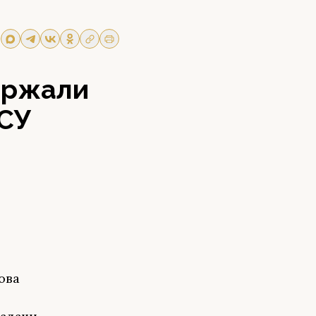
ержали
ВСУ
ова