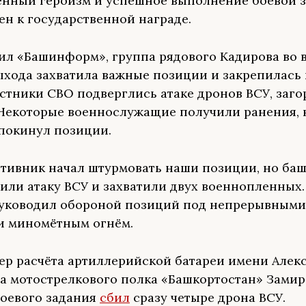
енный героизм и успешное выполнение боевой 
ен к государственной награде.
ил «Башинформ», группа рядового Кадирова во 
ыхода захватила важные позиции и закрепилась 
стники СВО подверглись атаке дронов ВСУ, заго
Некоторые военнослужащие получили ранения, 
 покинул позиции.
отивник начал штурмовать наши позиции, но ба
или атаку ВСУ и захватили двух военнопленных.
уководил обороной позиций под непрерывными
 и миномётным огнём.
ер расчёта артиллерийской батареи имени Алек
а мотострелкового полка «Башкортостан» Замир
боевого задания
сбил
сразу четыре дрона ВСУ.