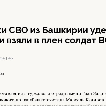
ки СВО из Башкирии уд
и взяли в плен солдат 
ОН» | МАХ
ОВ
отделения штурмового отряда имени Гази Загит
кового полка «Башкортостан» Марсель Кадиров