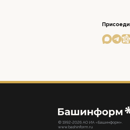
Присоедин
© 1992-2026 АО ИА «Башинформ».
www.bashinform.ru