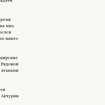
задачи
время
на них.
релся
но никто
шкирские
 Рядовой
 атаками
сея
 Акчурин