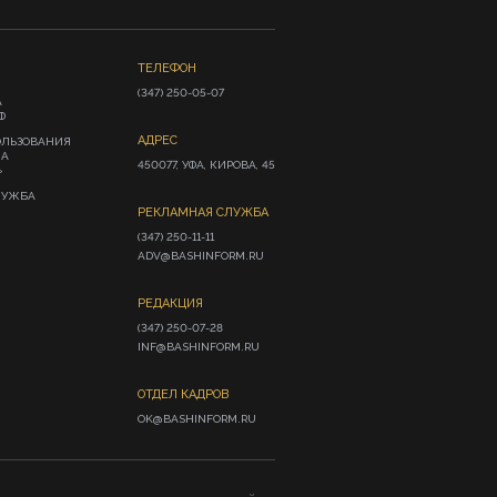
ТЕЛЕФОН
(347) 250-05-07
А
Ф
АДРЕС
ОЛЬЗОВАНИЯ
ИА
450077, УФА, КИРОВА, 45
»
ЛУЖБА
РЕКЛАМНАЯ СЛУЖБА
(347) 250-11-11

ADV@BASHINFORM.RU
РЕДАКЦИЯ
(347) 250-07-28

INF@BASHINFORM.RU
ОТДЕЛ КАДРОВ
OK@BASHINFORM.RU