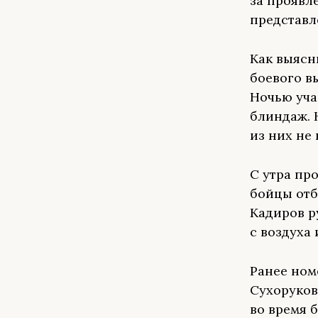
за проявл
представл
Как выясн
боевого в
Ночью уча
блиндаж. 
из них не
С утра пр
бойцы отб
Кадиров р
с воздуха
Ранее ном
Сухоруков
во время 