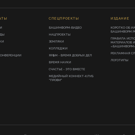
АТЫ
СПЕЦПРОЕКТЫ
ИЗДАНИЕ
И
БАШИНФОРМ-ВИДЕО
КОРОТКО ОБ И
БАШИНФОРМ.Р
ИДЫ
НАЦПРОЕКТЫ
ПРАВИЛА ИСП
КИ
ЗЕМЛЯКИ
МАТЕРИАЛОВ 
«БАШИНФОРМ
КОЛЛЕДЖИ
РЕКЛАМНАЯ С
КОНФЕРЕНЦИИ
ЯРҘАМ - ВРЕМЯ ДОБРЫХ ДЕЛ
ЛОГОТИПЫ
ВРЕМЯ НАУКИ
СЧАСТЬЕ - ЭТО ВМЕСТЕ
МЕДИЙНЫЙ КОННЕКТ-КЛУБ
"ПРОФИ"