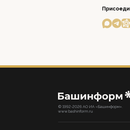
Присоедин
© 1992-2026 АО ИА «Башинформ».
www.bashinform.ru