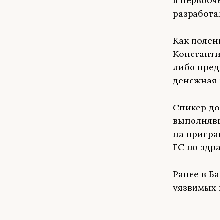
в первооч
разработа
Как поясн
Константи
либо пред
денежная 
Спикер до
выполнявш
на пригра
ГС по здр
Ранее в 
уязвимых 