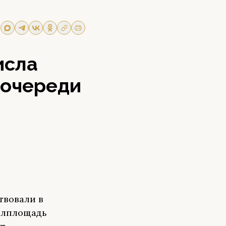
исла
 очереди
твовали в
илплощадь