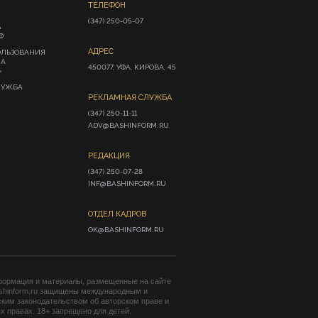
ТЕЛЕФОН
(347) 250-05-07
А
Ф
АДРЕС
ОЛЬЗОВАНИЯ
ИА
450077, УФА, КИРОВА, 45
»
ЛУЖБА
РЕКЛАМНАЯ СЛУЖБА
(347) 250-11-11

ADV@BASHINFORM.RU
РЕДАКЦИЯ
(347) 250-07-28

INF@BASHINFORM.RU
ОТДЕЛ КАДРОВ
OK@BASHINFORM.RU
формация и материалы, размещенные на сайте
shinform.ru защищены международным и
ким законодательством об авторском праве и
 правах. 18+ запрещено для детей.