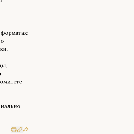
кт
 форматах:
бо
ки.
цы,
и
комитете
циально