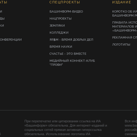
АТЫ
СПЕЦПРОЕКТЫ
ИЗДАНИЕ
И
БАШИНФОРМ-ВИДЕО
КОРОТКО ОБ И
БАШИНФОРМ.Р
ИДЫ
НАЦПРОЕКТЫ
ПРАВИЛА ИСП
КИ
ЗЕМЛЯКИ
МАТЕРИАЛОВ 
«БАШИНФОРМ
КОЛЛЕДЖИ
РЕКЛАМНАЯ С
КОНФЕРЕНЦИИ
ЯРҘАМ - ВРЕМЯ ДОБРЫХ ДЕЛ
ЛОГОТИПЫ
ВРЕМЯ НАУКИ
СЧАСТЬЕ - ЭТО ВМЕСТЕ
МЕДИЙНЫЙ КОННЕКТ-КЛУБ
"ПРОФИ"
При перепечатке или цитировании ссылка на ИА
Вся ин
«Башинформ» обязательна. Для интернет-изданий и
www.ba
социальных сетей прямая активная гиперссылка
российс
й
обязательна. Использование логотипа ИА
смежных