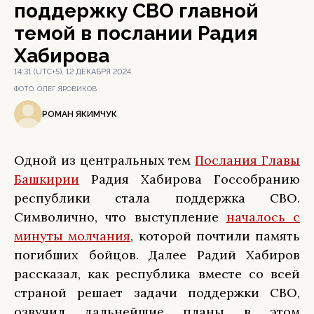
поддержку СВО главной
темой в послании Радия
Хабирова
14:31 (UTC+5), 12 ДЕКАБРЯ 2024
ФОТО:
ОЛЕГ ЯРОВИКОВ
РОМАН ЯКИМЧУК
Одной из центральных тем
Послания Главы
Башкирии
Радия Хабирова Госсобранию
республики стала поддержка СВО.
Символично, что выступление
началось с
минуты молчания
, которой почтили память
погибших бойцов. Далее Радий Хабиров
рассказал, как республика вместе со всей
страной решает задачи поддержки СВО,
озвучил дальнейшие планы в этом