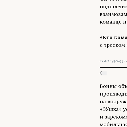
подносчик
взаимозам
команде н
«Кто кома
с треском 
ФОТО:
ЭДУАРД К
Воины объ
производит
на вооруж
«ЗУшка» у
и зареком
мобильная