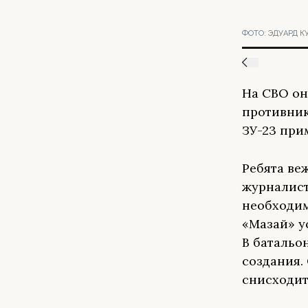
ФОТО:
ЭДУАРД К
На СВО он
противник
ЗУ-23 при
Ребята ве
журналист
необходим
«Мазай» у
В батальо
создания.
снисходит