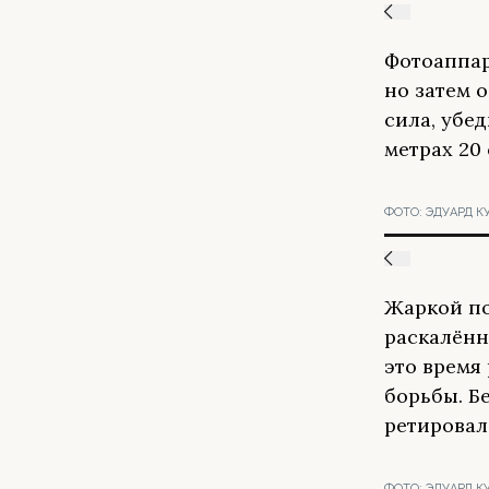
Фотоаппар
но затем 
сила, убе
метрах 20
ФОТО:
ЭДУАРД К
Жаркой по
раскалённ
это время
борьбы. Б
ретировал
ФОТО:
ЭДУАРД К