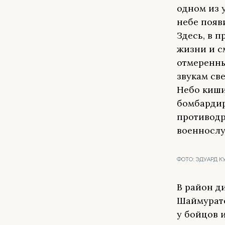
одном из 
небе появ
Здесь, в 
жизни и с
отмеренны
звукам св
Небо киши
бомбардир
противодр
военнослу
ФОТО:
ЭДУАРД К
В район д
Шаймурато
у бойцов 