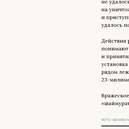
не удалос
на уничто
и приступ
удалось п
Действия 
понимают 
и приняти
установка
рядом леж
23-милиме
Вражеское
«шаймурат
ФОТО:
ЭДУАРД К