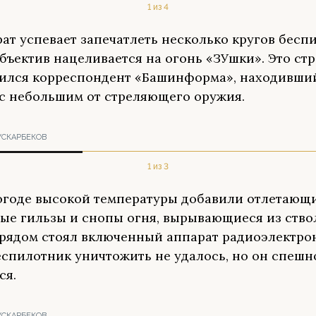
1 из 4
ат успевает запечатлеть несколько кругов бесп
объектив нацеливается на огонь «ЗУшки». Это ст
дился корреспондент «Башинформа», находивши
 с небольшим от стреляющего оружия.
УСКАРБЕКОВ
1 из 3
годе высокой температуры добавили отлетающ
ые гильзы и снопы огня, вырывающиеся из ствол
 рядом стоял включенный аппарат радиоэлектро
еспилотник уничтожить не удалось, но он спешн
ся.
УСКАРБЕКОВ