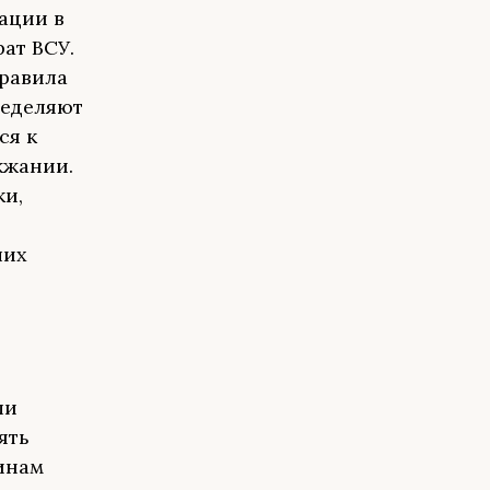
ации в
ат ВСУ.
правила
ределяют
ся к
жжании.
ки,
ших
ли
ять
инам