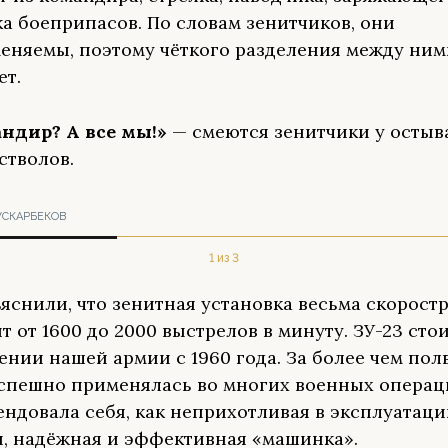
а боеприпасов. По словам зенитчиков, они
еняемы, поэтому чёткого разделения между ним
ет.
ндир? А все мы!»
— смеются зенитчики у осты
стволов.
УСКАРБЕКОВ
1 из 3
яснили, что зенитная установка весьма скоростр
 от 1600 до 2000 выстрелов в минуту. ЗУ-23 сто
ении нашей армии с 1960 года. За более чем пол
спешно применялась во многих военных операц
ендовала себя, как неприхотливая в эксплуатаци
, надёжная и эффективная «машинка».