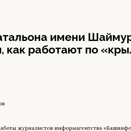
атальона имени Шайму
, как работают по «кр
ОВ
работы журналистов информагентства «Башинф