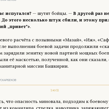
ас испугался?
— шутят бойцы. —
В другой раз не
 До этого несколько штук сбили, и этому при
ий „привет"»
.
евого расчёта с позывными «Мазай», «Иж», «Саф
сле выполнения боевой задачи продолжили «ск
ем зарядили зенитку новой партией мощных бое
ыли её масксетью, полученной, как они сказали, 
манитарной миссии Башкирии.
УСКАРБЕКОВ
1 из 11
ь, что опасность миновала, подходим к боевому 
т из командира, стрелка, наводчика, заряжающег