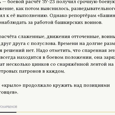
ь — боевой расчёт ЗУ-23 получил срочную боевую
жение, как потом выяснилось, разведывательног
ил к её выполнению. Однако репортёрам «Баши
онаблюдать за работой башкирских воинов.
расчёта слаженные, движения отточенные, воин
друг друга с полуслова. Времени на долгие ра
я решений нет. Надо отметить, что спаренная зе
 всегда находится в боевом положении, она заря
ат несколько цинков со снаряжённой лентой на
тровых патронов в каждом.
 «крыло» продолжало кружить над позициями
овцев».
УСКАРБЕКОВ