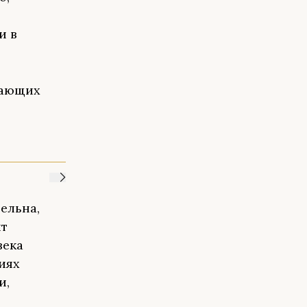
и в
вающих
ельна,
ит
века
иях
и,