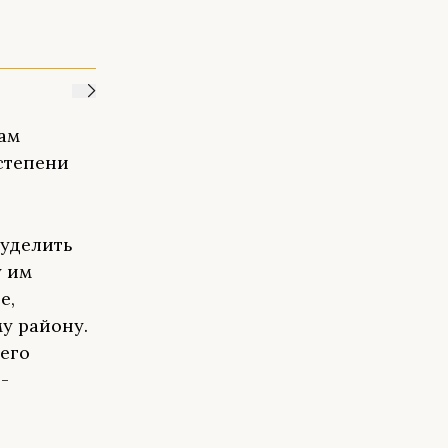
ам
степени
 уделить
у им
е,
у району.
его
-