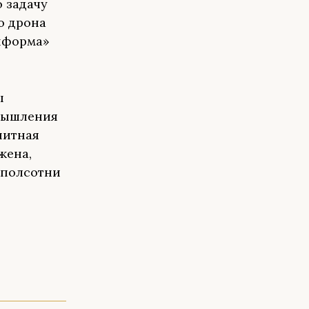
 задачу
о дрона
нформа»
ы
змышления
нитная
жена,
 полсотни