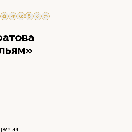
ратова
ыльям»
орм» на