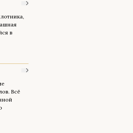
илотника,
рашная
йся в
ие
ов. Всё
нной
о