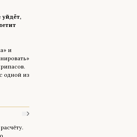
 уйдёт,
летит
а» и
анировать»
припасов.
с одной из
расчёту.
о,