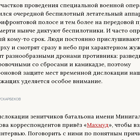
участков проведения специальной военной опер
ился очередной беспилотный летательный аппар
прифронтовой полосе и тем более на передовой 
мерти нынче диктуют беспилотники. И часто оп
й кому-то срок. Люди постоянно прислушивают
ерху и смотрят сразу в небо при характерном жу
т разнообразными дронами противника: развед
овочными со сбросами и камикадзе, поэтому
оновой защите мест временной дислокации на
жащих уделяется особое внимание.
УСКАРБЕКОВ
ислокации зенитчиков батальона имени Минига
ва корреспондентов привёз «
Махмуд
», чтобы вз
интервью. Поговорить с ними по понятным прич