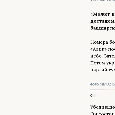
«Может в
достанем.
башкирск
Номера бо
«Алик» по
небо. Зат
Потом укр
партий гу
ФОТО:
ЭДУАРД К
Убедившис
Он состои