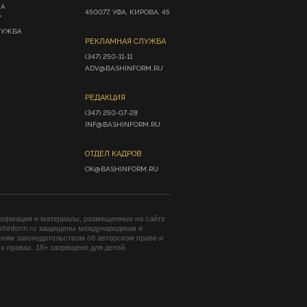
ИА
450077, УФА, КИРОВА, 45
»
ЛУЖБА
РЕКЛАМНАЯ СЛУЖБА
(347) 250-11-11

ADV@BASHINFORM.RU
РЕДАКЦИЯ
(347) 250-07-28

INF@BASHINFORM.RU
ОТДЕЛ КАДРОВ
OK@BASHINFORM.RU
формация и материалы, размещенные на сайте
shinform.ru защищены международным и
ким законодательством об авторском праве и
 правах. 18+ запрещено для детей.