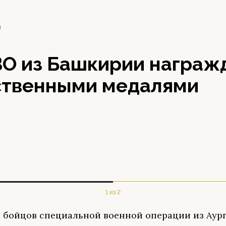
4
ВО из Башкирии награж
ственными медалями
1 из 2
 бойцов специальной военной операции из Аур