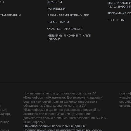
КИ
ЗЕМЛЯКИ
МАТЕРИАЛОВ 
«БАШИНФОРМ
КОЛЛЕДЖИ
РЕКЛАМНАЯ С
КОНФЕРЕНЦИИ
ЯРҘАМ - ВРЕМЯ ДОБРЫХ ДЕЛ
ЛОГОТИПЫ
ВРЕМЯ НАУКИ
СЧАСТЬЕ - ЭТО ВМЕСТЕ
МЕДИЙНЫЙ КОННЕКТ-КЛУБ
"ПРОФИ"
При перепечатке или цитировании ссылка на ИА
Вся ин
«Башинформ» обязательна. Для интернет-изданий и
www.ba
социальных сетей прямая активная гиперссылка
российс
й
обязательна. Использование логотипа ИА
смежных
нных
«Башинформ» в целях, не связанных с ссылкой на
адзор),
агентство при перепечатке или цитировании,
допускается только с письменного разрешения АО ИА
ионное
«Башинформ».
Об использовании персональных данных
йлович
Правила применения рекомендательных технологий