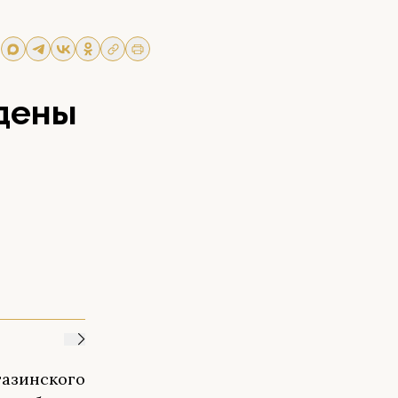
дены
газинского