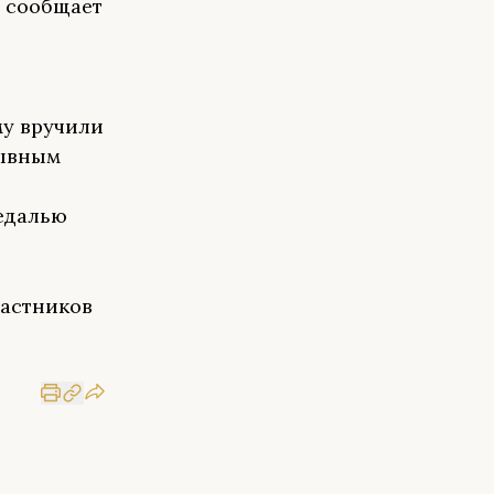
 сообщает
му вручили
зывным
едалью
частников