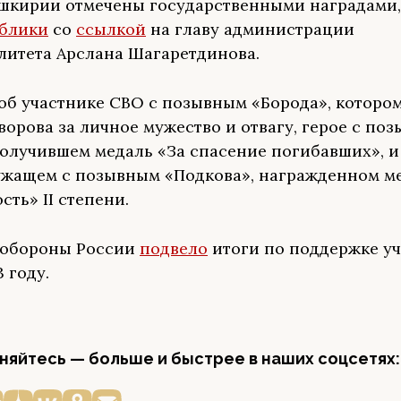
шкирии отмечены государственными наградами,
ублики
со
ссылкой
на главу администрации
итета Арслана Шагаретдинова.
 об участнике СВО с позывным «Борода», которо
ворова за личное мужество и отвагу, герое с по
получившем медаль «За спасение погибавших», и
жащем с позывным «Подкова», награжденном м
сть» II степени.
нобороны России
подвело
итоги по поддержке у
 году.
яйтесь — больше и быстрее в наших соцсетях: