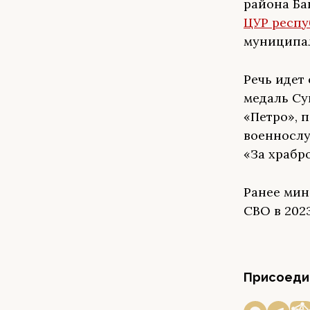
района Ба
ЦУР респ
муниципал
Речь идет
медаль Су
«Петро», 
военнослу
«За храбро
Ранее ми
СВО в 2023
Присоедин