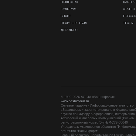
ОБЩЕСТВО
КАРТОЧ
КУЛЬТУРА
СТАТЬИ
СПОРТ
ПРЕСС-
ПРОИСШЕСТВИЯ
ТЕСТЫ
ДЕТАЛЬНО
© 1992-2026 АО ИА «Башинформ».
www.bashinform.ru
Сетевое издание «Информационное агентство
«Башинформ» зарегистрировано в Федерально
службе по надзору в сфере связи, информацио
технологий и массовых коммуникаций (Роскомн
регистрационный номер Эл № ФС77-88040
Учредитель Акционерное общество "Информац
агентство "Башинформ"
Главный редактор Шарафутдинов Руслан Миха