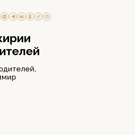
кирии
дителей
одителей,
имир