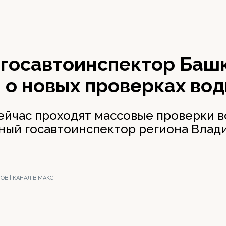
 госавтоинспектор Баш
 о новых проверках во
ейчас проходят массовые проверки в
ный госавтоинспектор региона Влад
В | КАНАЛ В МАКС