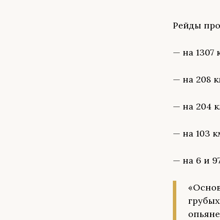
Рейды про
— на 1307 
— на 208 
— на 204 к
— на 103 к
— на 6 и 9
«Основ
грубых
опьяне