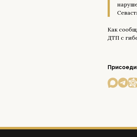
наруше
Севаст
Как сообщ
ДТП с гиб
Присоедин