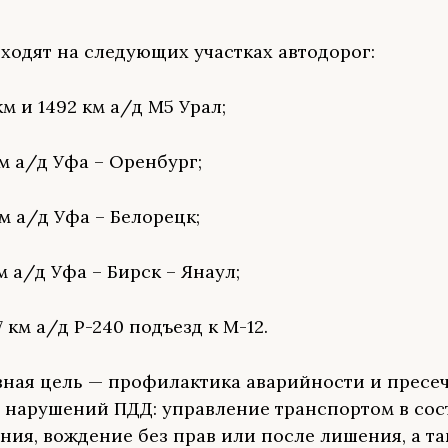
ходят на следующих участках автодорог:
км и 1492 км а/д М5 Урал;
км а/д Уфа – Оренбург;
м а/д Уфа – Белорецк;
м а/д Уфа – Бирск – Янаул;
7 км а/д Р-240 подъезд к М-12.
ная цель — профилактика аварийности и пресе
 нарушений ПДД: управление транспортом в со
ния, вождение без прав или после лишения, а т