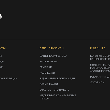
АТЫ
СПЕЦПРОЕКТЫ
ИЗДАНИЕ
И
БАШИНФОРМ-ВИДЕО
КОРОТКО ОБ И
БАШИНФОРМ.Р
ИДЫ
НАЦПРОЕКТЫ
ПРАВИЛА ИСП
КИ
ЗЕМЛЯКИ
МАТЕРИАЛОВ 
«БАШИНФОРМ
КОЛЛЕДЖИ
РЕКЛАМНАЯ С
КОНФЕРЕНЦИИ
ЯРҘАМ - ВРЕМЯ ДОБРЫХ ДЕЛ
ЛОГОТИПЫ
ВРЕМЯ НАУКИ
СЧАСТЬЕ - ЭТО ВМЕСТЕ
МЕДИЙНЫЙ КОННЕКТ-КЛУБ
"ПРОФИ"