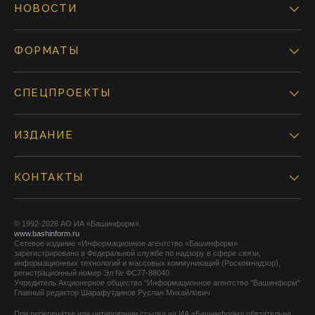
НОВОСТИ
ФОРМАТЫ
СПЕЦПРОЕКТЫ
ИЗДАНИЕ
КОНТАКТЫ
© 1992-2026 АО ИА «Башинформ».
www.bashinform.ru
Сетевое издание «Информационное агентство «Башинформ»
зарегистрировано в Федеральной службе по надзору в сфере связи,
информационных технологий и массовых коммуникаций (Роскомнадзор),
регистрационный номер Эл № ФС77-88040
Учредитель Акционерное общество "Информационное агентство "Башинформ"
Главный редактор Шарафутдинов Руслан Михайлович
При перепечатке или цитировании ссылка на ИА «Башинформ» обязательна.