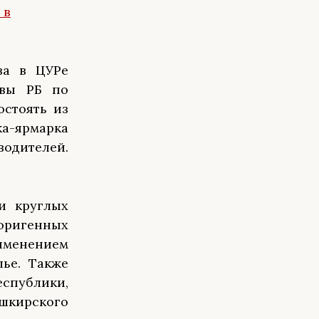
 в
ва в ЦУРе
авы РБ по
остоять из
-ярмарка
водителей.
и круглых
оригенных
именением
ье. Также
спублики,
шкирского