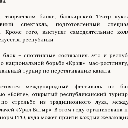
ва.
м, творческом блоке, башкирский Театр куко
ивный спектакль, подготовленный специ
я. Кроме того, выступят самодеятельные кол
скусства республики.
 блок – спортивные состязания. Это и респу
о национальной борьбе «Көрәш», мас-рестлингу,
альный турнир по перетягиванию каната.
стоятся международный фестиваль по ба
ю «Бәйге», открытый республиканский турнир
 по стрельбе из традиционного лука, межд
лачей «Урал Батыр». В этом году организована 
 норм ГТО, куда может прийти каждый желающий