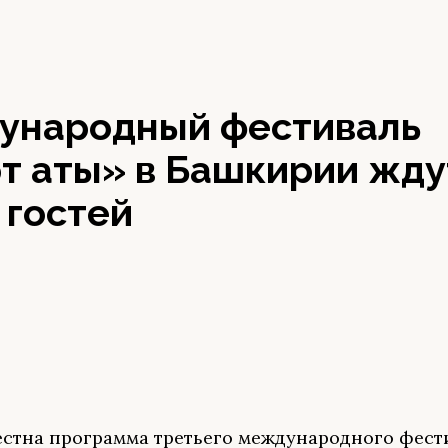
ународный фестиваль
т аты» в Башкирии жду
 гостей
естна программа третьего международного фест