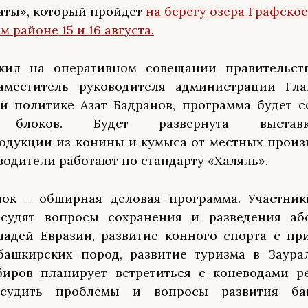
аты», который пройдет
на берегу озера Графское
 районе 15 и 16 августа.
жил на оперативном совещании правительст
аместитель руководителя администрации Гл
й политике Азат Бадранов, программа будет с
 блоков. Будет развернута выставка
одукции из конины и кумыса от местных произ
водители работают по стандарту «Халяль».
лок – обширная деловая программа. Участник
бсудят вопросы сохранения и разведения аб
адей Евразии, развитие конного спорта с пр
ашкирских пород, развитие туризма в Заурал
иров планирует встретиться с коневодами ре
судить проблемы и вопросы развития ба