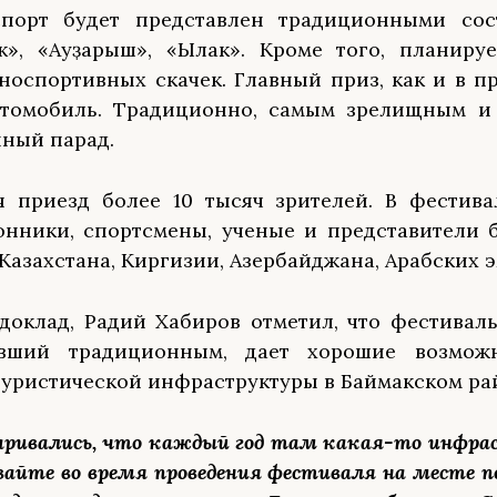
порт будет представлен традиционными сос
ҡ», «Ауҙарыш», «Ылак». Кроме того, планиру
носпортивных скачек. Главный приз, как и в 
втомобиль. Традиционно, самым зрелищным и
нный парад.
 приезд более 10 тысяч зрителей. В фестива
онники, спортсмены, ученые и представители 
 Казахстана, Киргизии, Азербайджана, Арабских 
доклад, Радий Хабиров отметил, что фестивал
авший традиционным, дает хорошие возмож
туристической инфраструктуры в Баймакском ра
аривались, что каждый год там какая-то инфр
вайте во время проведения фестиваля на месте 