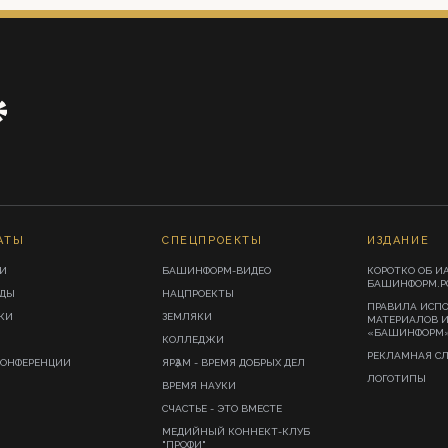
АТЫ
СПЕЦПРОЕКТЫ
ИЗДАНИЕ
И
БАШИНФОРМ-ВИДЕО
КОРОТКО ОБ И
БАШИНФОРМ.Р
ИДЫ
НАЦПРОЕКТЫ
ПРАВИЛА ИСП
КИ
ЗЕМЛЯКИ
МАТЕРИАЛОВ 
«БАШИНФОРМ
КОЛЛЕДЖИ
РЕКЛАМНАЯ С
КОНФЕРЕНЦИИ
ЯРҘАМ - ВРЕМЯ ДОБРЫХ ДЕЛ
ЛОГОТИПЫ
ВРЕМЯ НАУКИ
СЧАСТЬЕ - ЭТО ВМЕСТЕ
МЕДИЙНЫЙ КОННЕКТ-КЛУБ
"ПРОФИ"