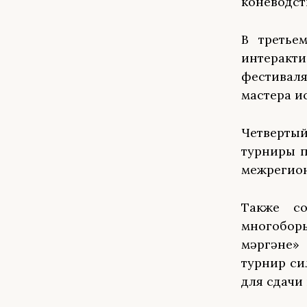
коневодст
В третье
интеракт
фестивал
мастера и
Четвертый
турниры п
межрегион
Также со
многоборь
мәргәне»
турнир си
для сдачи