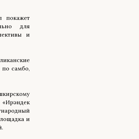
л покажет
ально для
лективы и
бликанские
 по самбо,
шкирскому
 «Ирәндек
ународный
площадка и
.