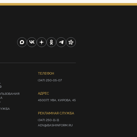
ТЕЛЕФОН
(347) 250-05-07
А
Ф
АДРЕС
ОЛЬЗОВАНИЯ
ИА
450077, УФА, КИРОВА, 45
»
ЛУЖБА
РЕКЛАМНАЯ СЛУЖБА
(347) 250-11-11

ADV@BASHINFORM.RU