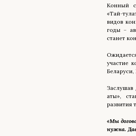
Конный с
«Тай-тула
видов кон
годы – а
станет ко
Ожидается
участие к
Беларуси,
Заслушав 
аты», ст
развития 
«Мы догов
нужна. Да