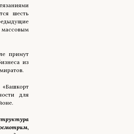
тязаниями
ется шесть
предыдущие
 массовым
ле примут
бизнеса из
эмиратов.
ь «Башкорт
ности для
йоне.
аструктура
посмотрим,