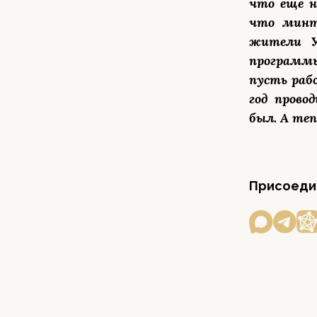
что еще н
что минт
жители У
программы
пусть раб
год прово
был. А теп
Присоедин