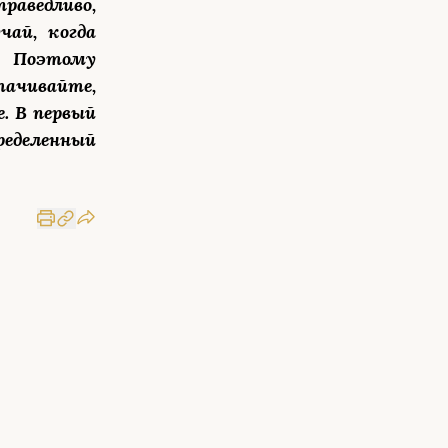
раведливо,
ай, когда
. Поэтому
тачивайте,
. В первый
ределенный