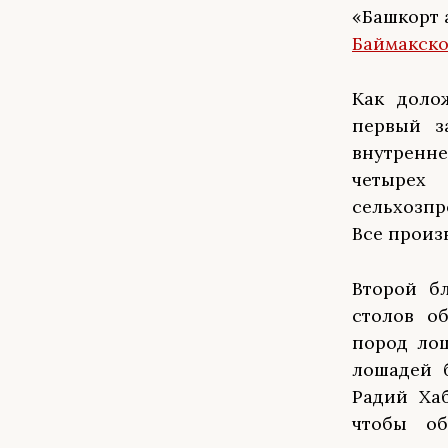
«Башкорт 
Баймакском
Как доло
первый з
внутренне
четырех
сельхозпр
Все произ
Второй б
столов о
пород лош
лошадей б
Радий Хаб
чтобы об