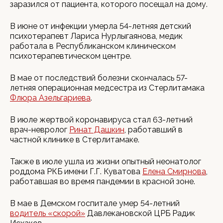
заразился от пациента, которого посещал на дому.
В июне от инфекции умерла 54-летняя детский
психотерапевт Лариса Нурлыгаянова, медик
работала в Республиканском клиническом
психотерапевтическом центре.
В мае от последствий болезни скончалась 57-
летняя операционная медсестра из Стерлитамака
Флюра Азельгариева
.
В июле жертвой коронавируса стал 63-летний
врач-невролог
Ринат Дашкин
, работавший в
частной клинике в Стерлитамаке.
Также в июле ушла из жизни опытный неонатолог
роддома РКБ имени Г.Г. Куватова
Елена Смирнова
,
работавшая во время пандемии в красной зоне.
В мае в Демском госпитале умер 54-летний
водитель «скорой»
Давлекановской ЦРБ Радик