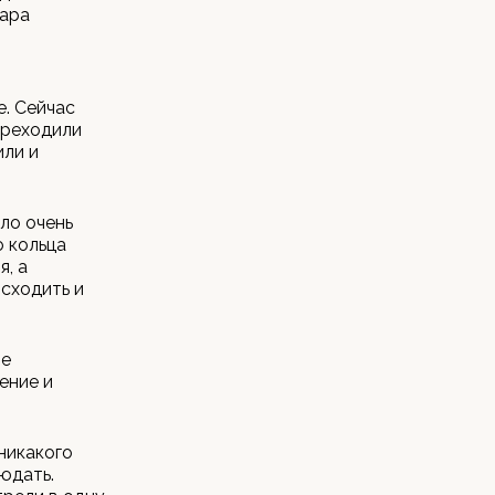
пара
. Сейчас
ереходили
или и
ло очень
о кольца
я, а
сходить и
те
ение и
 никакого
людать.