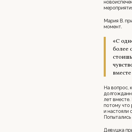
новоиспечен
мероприяти
Мария В. пр
момент.
« С од
более 
стоишь
чувство
вместе
На вопрос, 
долгожданно
лет вместе.
потому что 
и настояли 
Попытались 
Девушка при