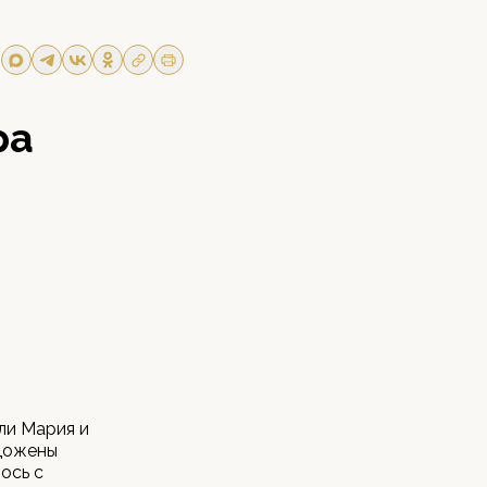
ра
ли Мария и
одожены
ось с