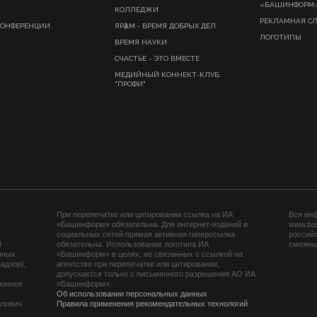
«БАШИНФОРМ
КОЛЛЕДЖИ
РЕКЛАМНАЯ С
КОНФЕРЕНЦИИ
ЯРҘАМ - ВРЕМЯ ДОБРЫХ ДЕЛ
ЛОГОТИПЫ
ВРЕМЯ НАУКИ
СЧАСТЬЕ - ЭТО ВМЕСТЕ
МЕДИЙНЫЙ КОННЕКТ-КЛУБ
"ПРОФИ"
При перепечатке или цитировании ссылка на ИА
Вся ин
«Башинформ» обязательна. Для интернет-изданий и
www.ba
социальных сетей прямая активная гиперссылка
российс
й
обязательна. Использование логотипа ИА
смежных
нных
«Башинформ» в целях, не связанных с ссылкой на
адзор),
агентство при перепечатке или цитировании,
допускается только с письменного разрешения АО ИА
ионное
«Башинформ».
Об использовании персональных данных
йлович
Правила применения рекомендательных технологий