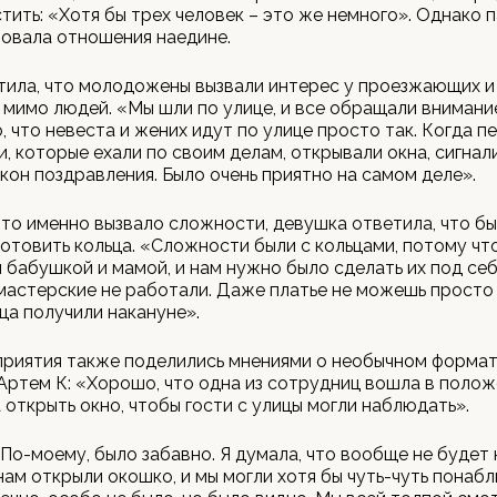
стить: «Хотя бы трех человек – это же немного». Однако 
овала отношения наедине.
тила, что молодожены вызвали интерес у проезжающих и
мимо людей. «Мы шли по улице, и все обращали внимание
, что невеста и жених идут по улице просто так. Когда п
и, которые ехали по своим делам, открывали окна, сигнал
окон поздравления. Было очень приятно на самом деле».
что именно вызвало сложности, девушка ответила, что бы
отовить кольца. «Сложности были с кольцами, потому чт
 бабушкой и мамой, и нам нужно было сделать их под себ
астерские не работали. Даже платье не можешь просто 
ьца получили накануне».
приятия также поделились мнениями о необычном форма
Артем К: «Хорошо, что одна из сотрудниц вошла в полож
открыть окно, чтобы гости с улицы могли наблюдать».
 «По-моему, было забавно. Я думала, что вообще не будет
 нам открыли окошко, и мы могли хотя бы чуть-чуть понаб