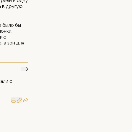
трели в одну
а в другую
о было бы
лонки.
цию
 а зон для
али с