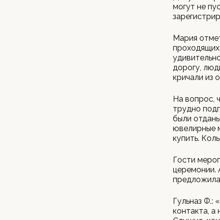
могут не пу
зарегистрир
Мария отме
проходящих 
удивительно
дорогу, люд
кричали из 
На вопрос, 
трудно подг
были отданы
ювелирные м
купить. Кол
Гости меро
церемонии. 
предложила 
Гульназ Ф.:
контакта, а