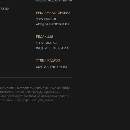
450077, УФА, КИРОВА, 45
»
ЛУЖБА
РЕКЛАМНАЯ СЛУЖБА
(347) 250-11-11

ADV@BASHINFORM.RU
РЕДАКЦИЯ
(347) 250-07-28

INF@BASHINFORM.RU
ОТДЕЛ КАДРОВ
OK@BASHINFORM.RU
формация и материалы, размещенные на сайте
shinform.ru защищены международным и
ким законодательством об авторском праве и
 правах. 18+ запрещено для детей.