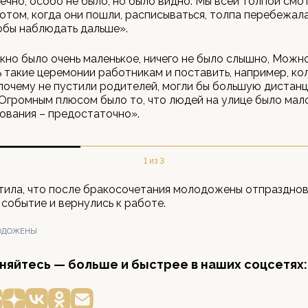
ечно, особо не было, но было видно. Мы всей толпой смо
потом, когда они пошли, расписываться, толпа перебежал
обы наблюдать дальше».
Окно было очень маленькое, ничего не было слышно, Можн
 такие церемонии работникам и поставить, например, ко
почему не пустили родителей, могли бы большую дистан
Огромным плюсом было то, что людей на улице было мало,
ования – предостаточно».
1 из 3
тила, что после бракосочетания молодожены отпразднов
событие и вернулись к работе.
ОДОЖЕНЫ
яйтесь — больше и быстрее в наших соцсетях: