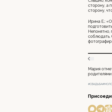
Слышно, кон
сторону, а 
сторону, чт
Ирина Е.: «
подготовить
Непонятно, 
соблюдать. 
фотографир
Мария отме
родителями 
#СВАДЬБА
#МОЛ
Присоедин