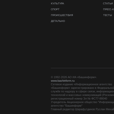
КУЛЬТУРА
СТАТЬИ
СПОРТ
ПРЕСС-
ПРОИСШЕСТВИЯ
ТЕСТЫ
ДЕТАЛЬНО
© 1992-2026 АО ИА «Башинформ».
www.bashinform.ru
Сетевое издание «Информационное агентство
«Башинформ» зарегистрировано в Федерально
службе по надзору в сфере связи, информацио
технологий и массовых коммуникаций (Роскомн
регистрационный номер Эл № ФС77-88040
Учредитель Акционерное общество "Информац
агентство "Башинформ"
Главный редактор Шарафутдинов Руслан Миха