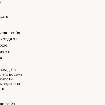
о
вать
вуешь себя
 когда ты
вкое
оите и
а.
 свадьба -
, что восемь
жности,
ь рады, они
ть.
одителей