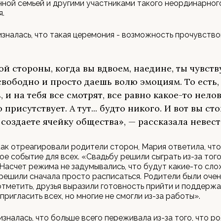
ной семьей и другими участниками такого неординарног
я.
изналась, что такая церемония - возможность прочувство
ной стороны, когда вы вдвоем, наедине, ты чувст
свободно и просто даешь волю эмоциям. То есть,
, и на тебя все смотрят, все равно какое-то нело
 присутствует. А тут... будто никого. И вот вы ст
 создаете ячейку общества», — рассказала невест
как отреагировали родители сторон, Мария ответила, что
е событие для всех. « Свадьбу решили сыграть из-за того
 Насчет режима не задумывались, что будут какие-то сло
решили сначала просто расписаться. Родители были очен
отметить, друзья выразили готовность прийти и поддержа
пригласить всех, но многие не смогли из-за работы».
зналась, что больше всего переживала из-за того, что р