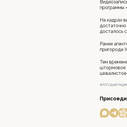
Видеозапис
программы 
На кадрах в
достаточно 
досталось с
Ранее аген
пригороде У
Тем времене
штормовое 
шквалистое 
#ПОГОДА
#ГРАД
#
Присоедин