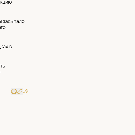
акцию
ы засыпало
его
ках в
ть
о