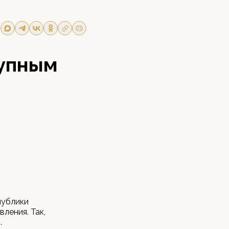
рупным
публики
ления. Так,
.