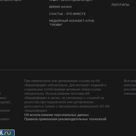
ЛОГОТИПЫ
ВРЕМЯ НАУКИ
СЧАСТЬЕ - ЭТО ВМЕСТЕ
МЕДИЙНЫЙ КОННЕКТ-КЛУБ
"ПРОФИ"
При перепечатке или цитировании ссылка на ИА
Вся ин
«Башинформ» обязательна. Для интернет-изданий и
www.ba
социальных сетей прямая активная гиперссылка
российс
й
обязательна. Использование логотипа ИА
смежных
нных
«Башинформ» в целях, не связанных с ссылкой на
адзор),
агентство при перепечатке или цитировании,
допускается только с письменного разрешения АО ИА
ионное
«Башинформ».
Об использовании персональных данных
йлович
Правила применения рекомендательных технологий