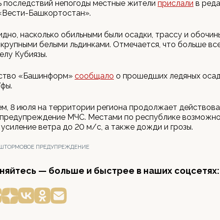
ь последствий непогоды местные жители
прислали
в ред
«Вести-Башкортостан».
идно, насколько обильными были осадки, трассу и обочин
крупными белыми льдинками. Отмечается, что больше вс
елу Кубиязы.
тство «Башинформ»
сообщало
о прошедших ледяных осад
фы.
м, 8 июля на территории региона продолжает действова
предупреждение МЧС. Местами по республике возможн
усиление ветра до 20 м/c, а также дожди и грозы.
ШТОРМОВОЕ ПРЕДУПРЕЖДЕНИЕ
яйтесь — больше и быстрее в наших соцсетях: