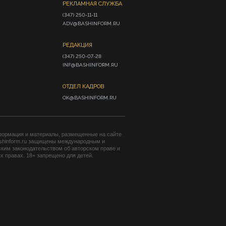
РЕКЛАМНАЯ СЛУЖБА
(347) 250-11-11

ADV@BASHINFORM.RU
РЕДАКЦИЯ
(347) 250-07-28

INF@BASHINFORM.RU
ОТДЕЛ КАДРОВ
OK@BASHINFORM.RU
формация и материалы, размещенные на сайте
shinform.ru защищены международным и
ким законодательством об авторском праве и
 правах. 18+ запрещено для детей.