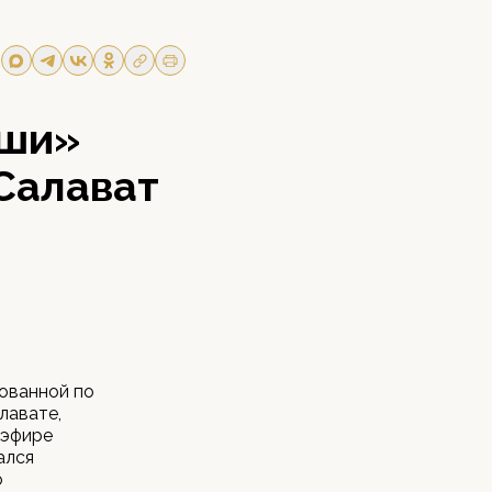
рши»
Салават
ованной по
лавате,
 эфире
ался
о