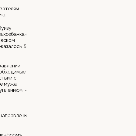
ователям
ию.
Луизу
льхозбанка»
овском
казалось. 5
равлении
еобходимые
ствии с
ее мужа
уплению», -
 направлены
шинформ».