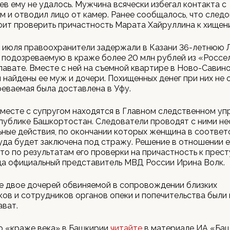
в ему не удалось. Мужчина всячески избегал контакта с
 и отводил лицо от камер. Ранее сообщалось, что след
ит проверить причастность Марата Хайруллина к хищен
 июля правоохранители задержали в Казани 36-летнюю 
 подозреваемую в краже более 20 млн рублей из «Россе
лавате. Вместе с ней на съемной квартире в Ново-Савин
 найдены ее муж и дочери. Похищенных денег при них не о
еваемая была доставлена в Уфу.
месте с супругом находятся в Главном следственном уп
публике Башкортостан. Следователи проводят с ними н
ные действия, по окончании которых женщина в соответ
да будет заключена под стражу. Решение в отношении 
то по результатам его проверки на причастность к прест
да официальный представитель МВД России Ирина Волк.
е двое дочерей обвиняемой в сопровождении близких
ов и сотрудников органов опеки и попечительства были
ават.
о «краже века» в Башкирии
читайте
в материале ИА «Ба