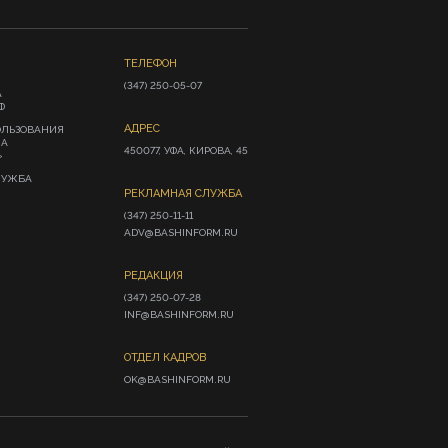
ТЕЛЕФОН
(347) 250-05-07
А
Ф
АДРЕС
ОЛЬЗОВАНИЯ
ИА
450077, УФА, КИРОВА, 45
»
ЛУЖБА
РЕКЛАМНАЯ СЛУЖБА
(347) 250-11-11

ADV@BASHINFORM.RU
РЕДАКЦИЯ
(347) 250-07-28

INF@BASHINFORM.RU
ОТДЕЛ КАДРОВ
OK@BASHINFORM.RU