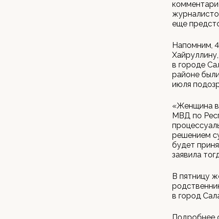
комментарие
журналистом
еще предсто
Напомним, 4
Хайруллину,
в городе Са
районе были
июля подозр
«Женщина в
МВД по Рес
процессуаль
решением су
будет приня
заявила тог
В пятницу ж
родственник
в город Сал
Подробнее 