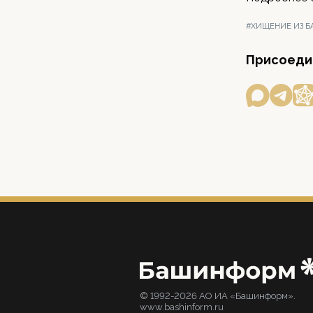
#ХИЩЕНИЕ ИЗ Б
Присоедин
© 1992-2026 АО ИА «Башинформ».
www.bashinform.ru