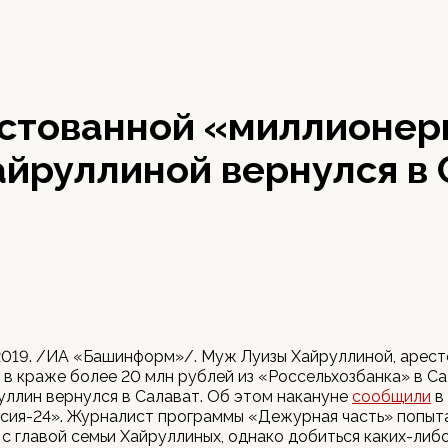
стованной «миллионе
айруллиной вернулся в 
2019. /ИА «Башинформ»/. Муж Луизы Хайруллиной, арест
в краже более 20 млн рублей из «Россельхозбанка» в Са
ллин вернулся в Салават. Об этом накануне
сообщили
в
сия-24». Журналист программы «Дежурная часть» попыт
с главой семьи Хайруллиных, однако добиться каких-либ