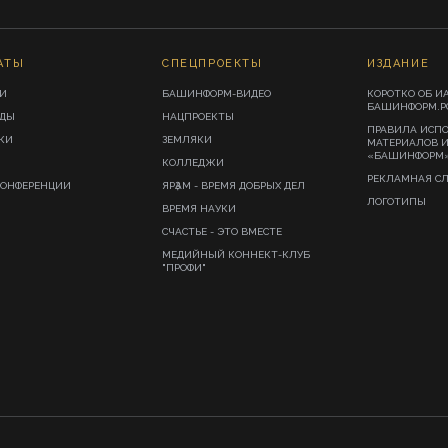
АТЫ
СПЕЦПРОЕКТЫ
ИЗДАНИЕ
И
БАШИНФОРМ-ВИДЕО
КОРОТКО ОБ И
БАШИНФОРМ.Р
ИДЫ
НАЦПРОЕКТЫ
ПРАВИЛА ИСП
КИ
ЗЕМЛЯКИ
МАТЕРИАЛОВ 
«БАШИНФОРМ
КОЛЛЕДЖИ
РЕКЛАМНАЯ С
КОНФЕРЕНЦИИ
ЯРҘАМ - ВРЕМЯ ДОБРЫХ ДЕЛ
ЛОГОТИПЫ
ВРЕМЯ НАУКИ
СЧАСТЬЕ - ЭТО ВМЕСТЕ
МЕДИЙНЫЙ КОННЕКТ-КЛУБ
"ПРОФИ"