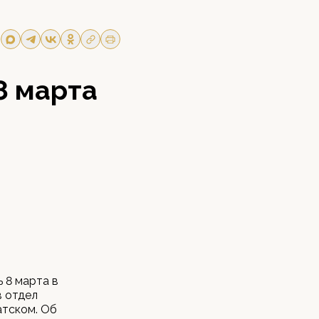
8 марта
 8 марта в
в отдел
атском. Об