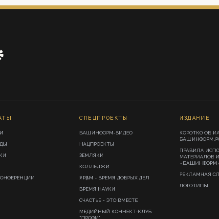
АТЫ
СПЕЦПРОЕКТЫ
ИЗДАНИЕ
И
БАШИНФОРМ-ВИДЕО
КОРОТКО ОБ И
БАШИНФОРМ.Р
ИДЫ
НАЦПРОЕКТЫ
ПРАВИЛА ИСП
КИ
ЗЕМЛЯКИ
МАТЕРИАЛОВ 
«БАШИНФОРМ
КОЛЛЕДЖИ
РЕКЛАМНАЯ С
КОНФЕРЕНЦИИ
ЯРҘАМ - ВРЕМЯ ДОБРЫХ ДЕЛ
ЛОГОТИПЫ
ВРЕМЯ НАУКИ
СЧАСТЬЕ - ЭТО ВМЕСТЕ
МЕДИЙНЫЙ КОННЕКТ-КЛУБ
"ПРОФИ"