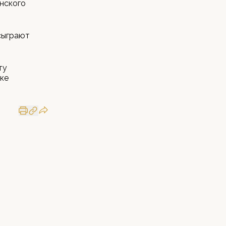
нского
 сыграют
ту
ике