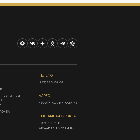
ТЕЛЕФОН
(347) 250-05-07
А
Ф
АДРЕС
ОЛЬЗОВАНИЯ
ИА
450077, УФА, КИРОВА, 45
»
ЛУЖБА
РЕКЛАМНАЯ СЛУЖБА
(347) 250-11-11

ADV@BASHINFORM.RU