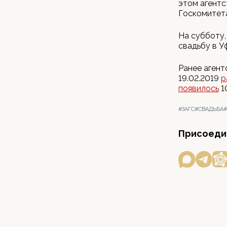
этом агент
Госкомитета
На субботу,
свадьбу в У
Ранее агент
19.02.2019
р
появилось
1
#ЗАГС
#СВАДЬБА
#
Присоедин