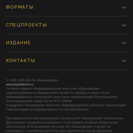
ФОРМАТЫ
СПЕЦПРОЕКТЫ
ИЗДАНИЕ
КОНТАКТЫ
© 1992-2026 АО ИА «Башинформ».
www.bashinform.ru
Сетевое издание «Информационное агентство «Башинформ»
зарегистрировано в Федеральной службе по надзору в сфере связи,
информационных технологий и массовых коммуникаций (Роскомнадзор),
регистрационный номер Эл № ФС77-88040
Учредитель Акционерное общество "Информационное агентство "Башинформ"
Главный редактор Шарафутдинов Руслан Михайлович
При перепечатке или цитировании ссылка на ИА «Башинформ» обязательна.
Для интернет-изданий и социальных сетей прямая активная гиперссылка
обязательна. Использование логотипа ИА «Башинформ» в целях, не
связанных с ссылкой на агентство при перепечатке или цитировании,