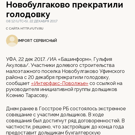
Новобулгаково прекратили
голодовку
08:12 (UTC+5), 22 ДЕКАБРЯ 2017
С САЙТА HTTP://UTV.RU
IMPORT СЕРВИСНЫЙ
УФА, 22 дек 2017. /ИА «Башинформ», Гульфия
Акулова/. Участники долевого строительства
малоэтажного поселка Новобулгаково Уфимского
района с 20 декабря прекратили голодовку,
сообщает
«Интерфакс-Поволжье»
со ссылкой на
руководителя инициативной группы дольщиков
Ксению Тарасову.
Днем ранее в Госстрое РБ состоялось экстренное
совещание с участием дольщиков. В ходе
совещания был достигнут ряд договоренностей. В
частности, решено, что застройщик до конца года
предоставит дольщикам бухгалтерскую